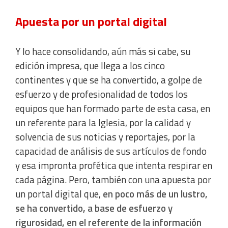
Apuesta por un portal digital
Measure content performance
Understand audiences through statistics or combinations
Y lo hace consolidando, aún más si cabe, su
of data from different sources
edición impresa, que llega a los cinco
continentes y que se ha convertido, a golpe de
Develop and improve services
esfuerzo y de profesionalidad de todos los
equipos que han formado parte de esta casa, en
Use limited data to select content
un referente para la Iglesia, por la calidad y
solvencia de sus noticias y reportajes, por la
IAB Special Features:
capacidad de análisis de sus artículos de fondo
Use precise geolocation data
y esa impronta profética que intenta respirar en
cada página. Pero, también con una apuesta por
Identify devices based on information actively requested
un portal digital que,
en poco más de un lustro,
se ha convertido, a base de esfuerzo y
Non-IAB processing purposes:
rigurosidad, en el referente de la información
Essential