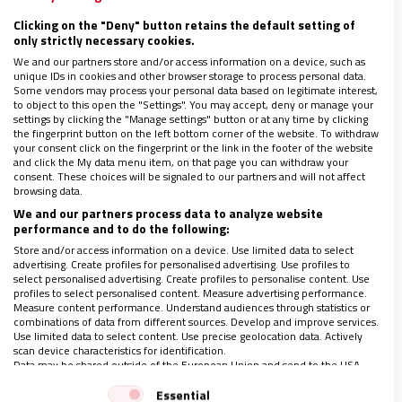
la alegría del Evangelio. Así está fraguando un
pontificado que, lejos de agotarse, apuntala a
Clicking on the "Deny" button retains the default setting of
only strictly necessary cookies.
cada paso “el sueño de Pablo VI”.
We and our partners store and/or access information on a device, such as
unique IDs in cookies and other browser storage to process personal data.
Some vendors may process your personal data based on legitimate interest,
to object to this open the "Settings". You may accept, deny or manage your
settings by clicking the "Manage settings" button or at any time by clicking
the fingerprint button on the left bottom corner of the website. To withdraw
your consent click on the fingerprint or the link in the footer of the website
and click the My data menu item, on that page you can withdraw your
consent. These choices will be signaled to our partners and will not affect
browsing data.
We and our partners process data to analyze website
performance and to do the following:
Store and/or access information on a device. Use limited data to select
advertising. Create profiles for personalised advertising. Use profiles to
select personalised advertising. Create profiles to personalise content. Use
profiles to select personalised content. Measure advertising performance.
Measure content performance. Understand audiences through statistics or
Esa sinodalidad se traduce en una
combinations of data from different sources. Develop and improve services.
corresponsabilidad afectiva y efectiva entre
Use limited data to select content. Use precise geolocation data. Actively
scan device characteristics for identification.
sacerdotes, consagrados y laicos, que se ha ido
Data may be shared outside of the European Union and send to the USA.
entretejiendo en cada uno de los titulares y
Your consent and the cookie policy applies solely to this website/app.
Essential