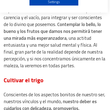
Use profiles to select personalised advertising
Settings
psicología positiva de Seligman) que nos saca de la
espiritualidad enfocada únicamente en el pecado, la
Create profiles to personalise content
carencia y el vacío, para integrar y ser conscientes
de lo divino que poseemos.
Contemplar lo bello, lo
Use profiles to select personalised content
bueno y los frutos que damos nos permitirá tener
una mirada más esperanzadora
, una actitud
Measure advertising performance
entusiasta y una mejor salud mental y física. Al
final, gran parte de la realidad depende de nuestra
Measure content performance
percepción, y si nos concentramos únicamente en la
maleza, la veremos en todas partes.
Understand audiences through statistics or combinations
of data from different sources
Cultivar el trigo
Develop and improve services
Conscientes de los aspectos bonitos de nuestro ser,
nuestros vínculos y el mundo,
nuestro deber es
Use limited data to select content
cuidarlos con delicadeza, promoverlos,