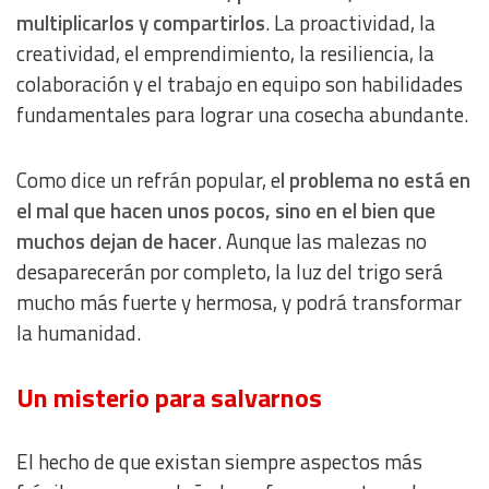
IAB Special Features:
multiplicarlos y compartirlos
. La proactividad, la
creatividad, el emprendimiento, la resiliencia, la
Use precise geolocation data
colaboración y el trabajo en equipo son habilidades
fundamentales para lograr una cosecha abundante.
Identify devices based on information actively requested
Non-IAB processing purposes:
Como dice un refrán popular, e
l problema no está en
Essential
el mal que hacen unos pocos, sino en el bien que
muchos dejan de hacer
. Aunque las malezas no
Analytical
desaparecerán por completo, la luz del trigo será
mucho más fuerte y hermosa, y podrá transformar
Functional
la humanidad.
Advertising
Un misterio para salvarnos
El hecho de que existan siempre aspectos más