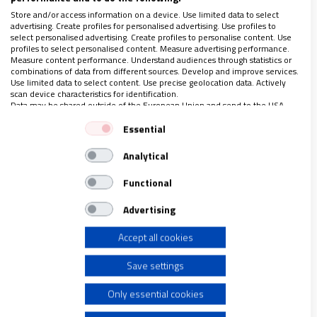
todo.
Store and/or access information on a device. Use limited data to select
advertising. Create profiles for personalised advertising. Use profiles to
select personalised advertising. Create profiles to personalise content. Use
profiles to select personalised content. Measure advertising performance.
Measure content performance. Understand audiences through statistics or
combinations of data from different sources. Develop and improve services.
Enfocarse en el trigo
Use limited data to select content. Use precise geolocation data. Actively
scan device characteristics for identification.
Data may be shared outside of the European Union and send to the USA.
Your consent and the cookie policy applies solely to this website/app.
A pesar de lo anterior, nuestra energía y corazón
Essential
View Partner List (1 IAB Vendors)
deben estar principalmente en el trigo. Esto implica
Analytical
We use your data for the following purposes:
alejarnos de una mirada patológica de nuestros
IAB processing purposes:
Functional
vínculos, dejando de centrarnos en las brechas, lo
Store and/or access information on a device
que nos falta y lo que hacemos mal. En cambio,
Advertising
debemos mirar la realidad desde nuestros
Accept all cookies
Use limited data to select advertising
recursos, virtudes, bondades y frutos que podemos
generar y que nos rodean
.
Save settings
Create profiles for personalised advertising
Only essential cookies
Es como una espiritualidad positiva (como la