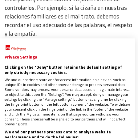
controlarlos
. Por ejemplo, si la cizaña en nuestras
relaciones familiares es el mal trato, debemos
recordar el uso adecuado de las palabras, el respeto
y la empatía.
Si nuestra “cizaña interior” es una autoestima
Privacy Settings
dañada que nos paraliza por el miedo, el
Clicking on the "Deny" button retains the default setting of
autocuidado y el reconocimiento de nuestro propio
only strictly necessary cookies.
valor serán herramientas útiles. Si, en una sociedad,
We and our partners store and/or access information on a device, such as
unique IDs in cookies and other browser storage to process personal data.
la gran maleza es la corrupción, la educación y
Some vendors may process your personal data based on legitimate interest,
cambios legislativos con sanciones ejemplares
to object to this open the "Settings". You may accept, deny or manage your
settings by clicking the "Manage settings" button or at any time by clicking
pueden ayudar a detenerla.
Es crucial hacer un
the fingerprint button on the left bottom corner of the website. To withdraw
your consent click on the fingerprint or the link in the footer of the website
diagnóstico minucioso de los males que nos
and click the My data menu item, on that page you can withdraw your
consent. These choices will be signaled to our partners and will not affect
afectan
, identificar relaciones tóxicas y encontrar
browsing data.
formas de controlarlos antes de que arrasen con
We and our partners process data to analyze website
performance and to do the following: