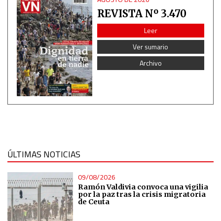
Use profiles to select personalised content
REVISTA Nº 3.470
Leer
Measure advertising performance
Ver sumario
Archivo
Measure content performance
Understand audiences through statistics or combinations
of data from different sources
Develop and improve services
ÚLTIMAS NOTICIAS
Use limited data to select content
09/08/2026
IAB Special Features:
Ramón Valdivia convoca una vigilia
por la paz tras la crisis migratoria
Use precise geolocation data
de Ceuta