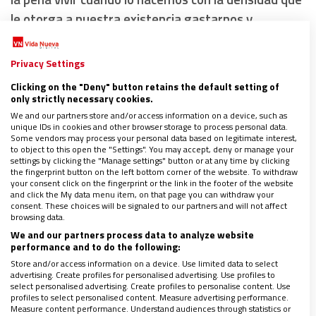
le otorga a nuestra existencia gastarnos y
desgastarnos en el cuidado atento de quienes nos
rodean.
Pensaba en cómo estamos solos en el
Privacy Settings
trance de nacer y de morir, pero que podemos
Clicking on the "Deny" button retains the default setting of
acoger y cuidar a las personas con las que nos
only strictly necessary cookies.
vamos encontrando.
We and our partners store and/or access information on a device, such as
unique IDs in cookies and other browser storage to process personal data.
Some vendors may process your personal data based on legitimate interest,
to object to this open the "Settings". You may accept, deny or manage your
settings by clicking the "Manage settings" button or at any time by clicking
the fingerprint button on the left bottom corner of the website. To withdraw
your consent click on the fingerprint or the link in the footer of the website
and click the My data menu item, on that page you can withdraw your
consent. These choices will be signaled to our partners and will not affect
browsing data.
We and our partners process data to analyze website
performance and to do the following:
Store and/or access information on a device. Use limited data to select
advertising. Create profiles for personalised advertising. Use profiles to
select personalised advertising. Create profiles to personalise content. Use
profiles to select personalised content. Measure advertising performance.
Measure content performance. Understand audiences through statistics or