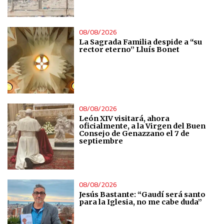
Identify devices based on information actively requested
Non-IAB processing purposes:
08/08/2026
La Sagrada Familia despide a “su
Essential
rector eterno” Lluís Bonet
Analytical
Functional
08/08/2026
León XIV visitará, ahora
oficialmente, a la Virgen del Buen
Advertising
Consejo de Genazzano el 7 de
septiembre
08/08/2026
Jesús Bastante: “Gaudí será santo
para la Iglesia, no me cabe duda”