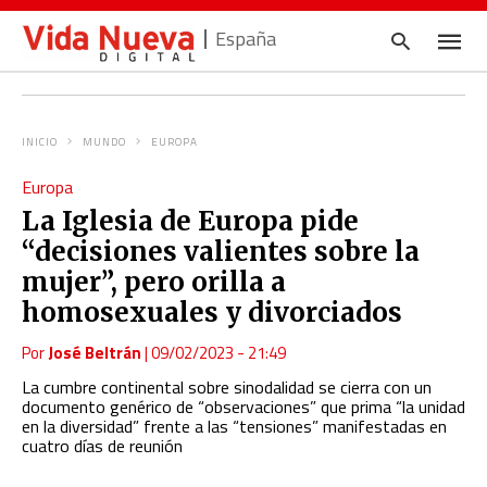
España
INICIO
MUNDO
EUROPA
Escrib
Europa
tu
consul
La Iglesia de Europa pide
y
pulsa
“decisiones valientes sobre la
en
INTRO
mujer”, pero orilla a
homosexuales y divorciados
Por
José Beltrán
|
09/02/2023 - 21:49
La cumbre continental sobre sinodalidad se cierra con un
documento genérico de “observaciones” que prima “la unidad
en la diversidad” frente a las “tensiones” manifestadas en
cuatro días de reunión