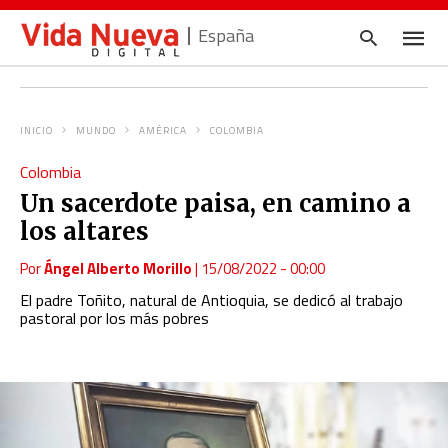
España
INICIO
MUNDO
AMÉRICA
COLOMBIA
Escrib
Colombia
tu
consul
Un sacerdote paisa, en camino a
y
pulsa
los altares
en
INTRO
Por
Ángel Alberto Morillo
|
15/08/2022 - 00:00
El padre Toñito, natural de Antioquia, se dedicó al trabajo
pastoral por los más pobres