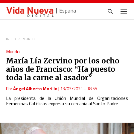
España
INICIO
MUNDO
Escrib
Mundo
tu
consul
María Lía Zervino por los ocho
y
pulsa
años de Francisco: “Ha puesto
en
INTRO
toda la carne al asador”
Por
Ángel Alberto Morillo
|
13/03/2021 - 18:55
La presidenta de la Unión Mundial de Organizaciones
Femeninas Católicas expresa su cercanía al Santo Padre