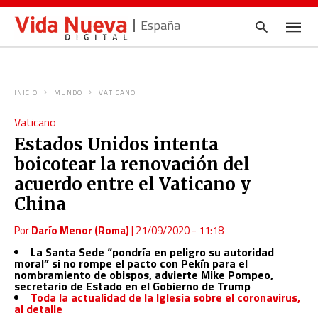
España
INICIO
MUNDO
VATICANO
Escrib
Vaticano
tu
consul
Estados Unidos intenta
y
pulsa
boicotear la renovación del
en
INTRO
acuerdo entre el Vaticano y
China
Por
Darío Menor (Roma)
|
21/09/2020 - 11:18
La Santa Sede “pondría en peligro su autoridad
moral” si no rompe el pacto con Pekín para el
nombramiento de obispos, advierte Mike Pompeo,
secretario de Estado en el Gobierno de Trump
Toda la actualidad de la Iglesia sobre el coronavirus,
al detalle