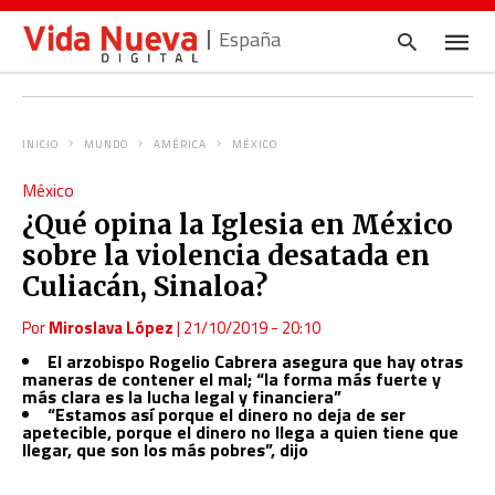
España
INICIO
MUNDO
AMÉRICA
MÉXICO
Escrib
México
tu
consul
¿Qué opina la Iglesia en México
y
pulsa
sobre la violencia desatada en
en
INTRO
Culiacán, Sinaloa?
Por
Miroslava López
|
21/10/2019 - 20:10
El arzobispo Rogelio Cabrera asegura que hay otras
maneras de contener el mal; “la forma más fuerte y
más clara es la lucha legal y financiera”
“Estamos así porque el dinero no deja de ser
apetecible, porque el dinero no llega a quien tiene que
llegar, que son los más pobres”, dijo