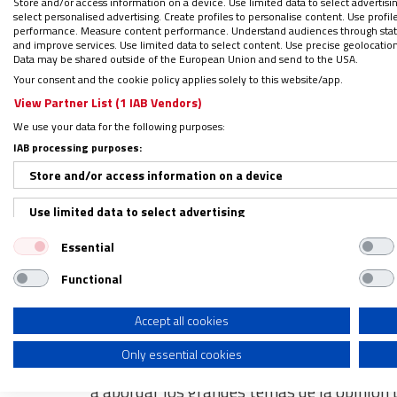
Store and/or access information on a device. Use limited data to select advertising
select personalised advertising. Create profiles to personalise content. Use profi
performance. Measure content performance. Understand audiences through statis
Pero no solo de contratos han hablado esto
and improve services. Use limited data to select content. Use precise geolocation d
temas, el balance económico de la Santa Se
Data may be shared outside of the European Union and send to the USA.
Your consent and the cookie policy applies solely to this website/app.
vaticanos. Poco a poco van dando pasos ta
View Partner List (1 IAB Vendors)
promulgada por Juan Pablo II. Aunque según
We use your data for the following purposes:
que tiene que reflejar de alguna manera to
IAB processing purposes:
Store and/or access information on a device
El Papa “hipster” que participa 
Use limited data to select advertising
“No eres nadie en Estados Unidos si no te 
Essential
Create profiles for personalised advertising
amigo cuando le digo el nuevo desembarco 
Functional
Use profiles to select personalised advertising
entrevistas y ruedas de prensa se refiere, 
presente
en el foro más “hipster” del plan
Create profiles to personalise content
Accept all cookies
Only essential cookies
Use profiles to select personalised content
TED son las siglas de Tecnología, Entretem
a abordar los grandes temas de la opinión
Measure advertising performance