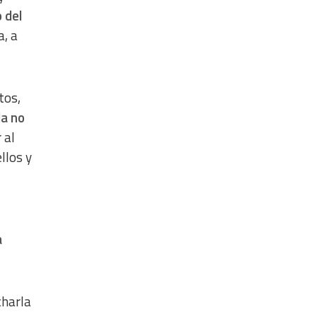
 del
a, a
tos,
da no
 al
llos y
a
charla