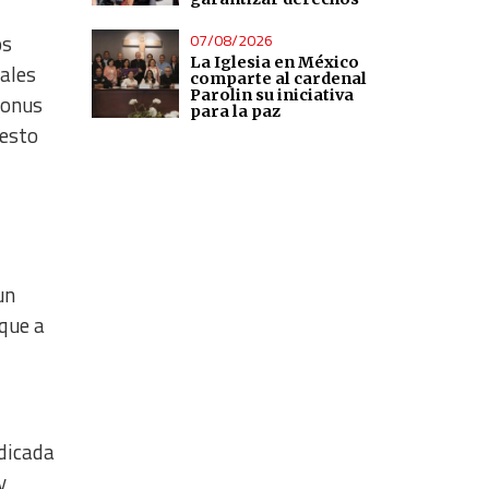
07/08/2026
os
La Iglesia en México
nales
comparte al cardenal
Parolin su iniciativa
Bonus
para la paz
uesto
un
que a
edicada
y