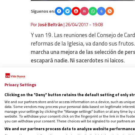
Síguenos en:
IG
G
Por
José Beltrán
|
26/04/2017 - 19:08
Y van 19. Las reuniones del Consejo de Car
reformas de la Iglesia, va dando sus frutos
marcha una mejora de las selección de pers
escapará nadie. Ni sacerdotes ni laicos
.
En más de una ocasión me han comentado qu
Privacy Settings
fórmula de la vida religiosa. Contratos a t
llamado por la Santa Sede para cumplir una
Clicking on the "Deny" button retains the default setting of only st
We and our partners store and/or access information on a device, such as unique
vuelta
. Así busca evitar el carrerismo y la
data. Some vendors may process your personal data based on legitimate interest, 
elefantes. Al igual que un religioso un día e
manage your settings by clicking the "Manage settings" button or at any time by c
website. To withdraw your consent click on the fingerprint or the link in the foo
convertirse en auxiliar de aula en Calatay
you can withdraw your consent. These choices will be signaled to our partners and
puesto de trabajo en la Santa Sede. Habrá 
We and our partners process data to analyze website performance 