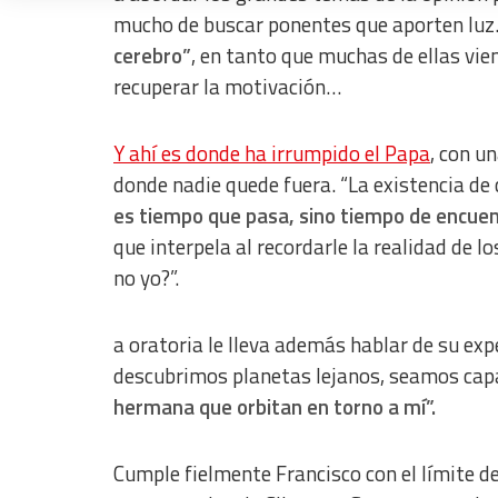
mucho de buscar ponentes que aporten luz
Measure content performance
cerebro”
, en tanto que muchas de ellas vien
recuperar la motivación…
Understand audiences through statistics or combinations of dat
Develop and improve services
Y ahí es donde ha irrumpido el Papa
, con u
Use limited data to select content
donde nadie quede fuera. “La existencia de
es tiempo que pasa, sino tiempo de encue
IAB Special Features:
que interpela al recordarle la realidad de l
Use precise geolocation data
no yo?”.
Identify devices based on information actively requested
Non-IAB processing purposes:
a oratoria le lleva además hablar de su exp
Essential
descubrimos planetas lejanos, seamos cap
hermana que orbitan en torno a mí”.
Analytical
Functional
Cumple fielmente Francisco con el límite d