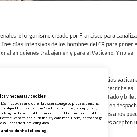
denales, el organismo creado por Francisco para canaliza
. Tres días intensivos de los hombres del C9
para poner 
onal en quienes trabajan en y para el Vaticano. Y no se
e el Papa quiere trasladar a las dependencias vatican
iempo definido. O lo que es lo mismo,
si un sacerdote es
 tarea determinada, lo hará con tiempo limitado y billet
rictly necessary cookies.
 IDs in cookies and other browser storage to process personal
 tentación que convertir las oficinas vaticanas en despac
to object to this open the "Settings". You may accept, deny or
s director de un colegio en Valencia y a los tres años pue
licking the fingerprint button on the left bottom corner of the
ter of the website and click the My data menu item, on that page
ud, esa misma apertura se esperaría de quienes acepten 
 will not affect browsing data.
que ver cómo se concreta.
and to do the following: