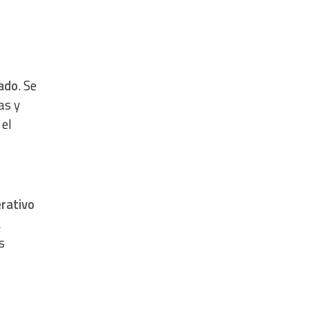
bado
. Se
as y
 el
erativo
a
s