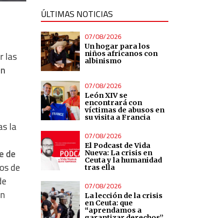
ÚLTIMAS NOTICIAS
07/08/2026
Un hogar para los
niños africanos con
r las
albinismo
en
07/08/2026
León XIV se
encontrará con
víctimas de abusos en
su visita a Francia
as la
07/08/2026
El Podcast de Vida
e de
Nueva: La crisis en
Ceuta y la humanidad
hos de
tras ella
de
07/08/2026
un
La lección de la crisis
en Ceuta: que
“aprendamos a
garantizar derechos”