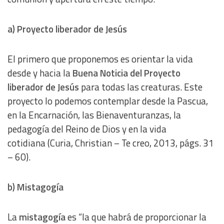
Identify devices based on information actively requested
a) Proyecto liberador de Jesús
Non-IAB processing purposes:
Essential
El primero que proponemos es orientar la vida
desde y hacia la
Buena Noticia del Proyecto
Analytical
liberador de Jesús
para todas las creaturas. Este
proyecto lo podemos contemplar desde la Pascua,
Functional
en la Encarnación, las Bienaventuranzas, la
pedagogía del Reino de Dios y en la vida
Advertising
cotidiana (Curia, Christian – Te creo, 2013, págs. 31
– 60).
b) Mistagogía
La
mistagogía
es “la que habrá de proporcionar la