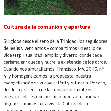
Use profiles to select personalised content
Measure advertising performance
Cultura de la comunión y apertura
Measure content performance
Surgidos desde el seno de la Trinidad, los seguidores
de Jesús vivenciamos y compartimos un estilo de
Understand audiences through statistics or combinations
of data from different sources
vida (espiritualidad) amplio y diverso, donde
cada
carisma enriquece y nutre la existencia de los otros.
Develop and improve services
Cuando nos amurallamos (Francisco, MV, 2015, n°
4) y homogeneizamos la propuesta, nuestra
Use limited data to select content
evangelización se vuelve estéril y rutinaria. Por eso,
desde la presencia de la Trinidad actuante en
IAB Special Features:
nuestra vida, es que nos animamos a mencionar
Use precise geolocation data
algunos caminos para vivir la Cultura de la
comunión y apertura en este tiempo: