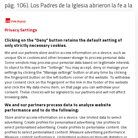
pág. 106). Los Padres de la Iglesia abrieron la fe a la
filosofía. Las órdenes mendicantes reabrieron la
iglesia a los pobres y marginados. Tomás de Aquino
Privacy Settings
abre la reflexión teológica e incorpora a Aristóteles.
Juan XXIII abrió una ventana e invitó al Concilio
Clicking on the "Deny" button retains the default setting of
only strictly necessary cookies.
Vaticano II. Juan Pablo I, abrió la iglesia a la sonrisa
We and our partners store and/or access information on a device, such as
y a la sencillez.
La apertura genera constructores
unique IDs in cookies and other browser storage to process personal data.
Some vendors may process your personal data based on legitimate interest,
de nuevos períodos de la historia
, siendo un
to object to this open the "Settings". You may accept, deny or manage your
settings by clicking the "Manage settings" button or at any time by clicking
verdadero soplo del Espíritu, con la exigencia de
the fingerprint button on the left bottom corner of the website. To withdraw
hablar de Dios a los hombres de su tiempo en un
your consent click on the fingerprint or the link in the footer of the website
and click the My data menu item, on that page you can withdraw your
modo más comprensible (Concilio Vaticano II – GS,
consent. These choices will be signaled to our partners and will not affect
browsing data.
1965) (N° 1). La fe que surge de la Trinidad es
We and our partners process data to analyze website
católica: universal, abierta, comunión, sinodal.
performance and to do the following:
Store and/or access information on a device. Use limited data to select
advertising. Create profiles for personalised advertising. Use profiles to
select personalised advertising. Create profiles to personalise content. Use
profiles to select personalised content. Measure advertising performance.
Measure content performance. Understand audiences through statistics or