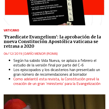
VATICANO
‘Praedicate Evangelium’: la aprobación de la
nueva Constitución Apostólica vaticana se
retrasa a 2020
04/12/2019
|
DARÍO MENOR (ROMA)
Según ha sabido Vida Nueva, se aplaza a febrero el
estudio de la versión final por parte del C-6
Los episcopados y los dicasterios han presentado un
gran número de recomendaciones al borrador
Como adelantó esta revista, la Constitución prevé la
creación de un gran ‘ministerio’ para la Evangelización