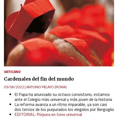
Use profiles to select personalised content
Measure advertising performance
Measure content performance
Understand audiences through statistics or combinations
of data from different sources
Develop and improve services
VATICANO
Cardenales del fin del mundo
Use limited data to select content
03/06/2022
|
ANTONIO PELAYO (ROMA)
El Papa ha anunciado su octavo consistorio, estamos
ante el Colegio más universal y más joven de la historia
IAB Special Features:
La reforma avanza a un ritmo imparable, ya son casi
Use precise geolocation data
dos tercios de los purpurados los elegidos por Bergoglio
EDITORIAL: Púrpura en tono universal