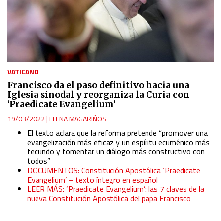
VATICANO
Francisco da el paso definitivo hacia una
Iglesia sinodal y reorganiza la Curia con
‘Praedicate Evangelium’
19/03/2022
|
ELENA MAGARIÑOS
El texto aclara que la reforma pretende “promover una
evangelización más eficaz y un espíritu ecuménico más
fecundo y fomentar un diálogo más constructivo con
todos”
DOCUMENTOS: Constitución Apostólica ‘Praedicate
Evangelium’ – texto íntegro en español
LEER MÁS: ‘Praedicate Evangelium’: las 7 claves de la
nueva Constitución Apostólica del papa Francisco