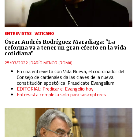
ENTREVISTAS
|
VATICANO
Óscar Andrés Rodríguez Maradiaga: “La
reforma va a tener un gran efecto en la vida
cotidiana”
25/03/2022
|
DARÍO MENOR (ROMA)
En una entrevista con Vida Nueva, el coordinador del
Consejo de cardenales da las claves de la nueva
constitución apostólica ‘Praedicate Evangelium’
EDITORIAL: Predicar el Evangelio hoy
Entrevista completa solo para suscriptores