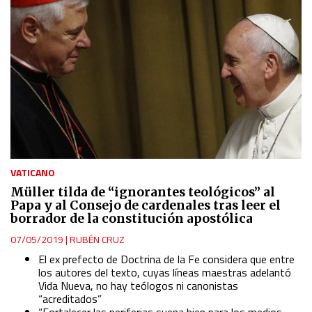
VATICANO
Müller tilda de “ignorantes teológicos” al
Papa y al Consejo de cardenales tras leer el
borrador de la constitución apostólica
07/05/2019
|
RUBÉN CRUZ
El ex prefecto de Doctrina de la Fe considera que entre
los autores del texto, cuyas líneas maestras adelantó
Vida Nueva, no hay teólogos ni canonistas
“acreditados”
“Fortalecer las periferias suena bien para los medios,