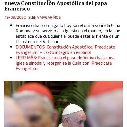
nueva Constitución Apostólica del papa
Francisco
19/03/2022
|
ELENA MAGARIÑOS
Francisco ha promulgado hoy su reforma sobre la Curia
Romana y su servicio a la Iglesia en el mundo, en la que
establece que cualquier fiel puede estar al frente de un
Dicasterio del Vaticano
DOCUMENTOS: Constitución Apostólica ‘Praedicate
Evangelium’ – texto íntegro en español
LEER MÁS: Francisco da el paso definitivo hacia una
Iglesia sinodal y reorganiza la Curia con ‘Praedicate
Evangelium’