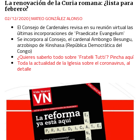
La renovación de la Curia romana: ¿lista para
febrero?
02/12/2020
|
MATEO GONZÁLEZ ALONSO
El Consejo de Cardenales revisa en su reunión virtual las
últimas incorporaciones de ‘Praedicate Evangelium’
Se incorpora al Consejo, el cardenal Ambongo Besungu,
arzobispo de Kinshasa (República Democrática del
Congo)
¿Quieres saberlo todo sobre ‘Fratelli Tutti’? Pincha aquí
Toda la actualidad de la Iglesia sobre el coronavirus, al
detalle