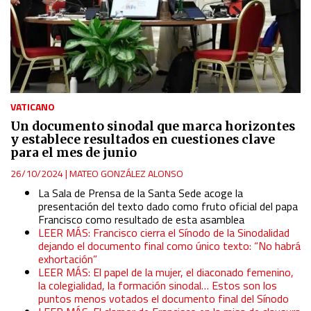
VATICANO
Un documento sinodal que marca horizontes
y establece resultados en cuestiones clave
para el mes de junio
26/10/2024
|
MATEO GONZÁLEZ ALONSO
La Sala de Prensa de la Santa Sede acoge la
presentación del texto dado como fruto oficial del papa
Francisco como resultado de esta asamblea
LEER MÁS: Francisco cierra el Sínodo de la Sinodalidad
dejando el documento final como único texto: “No habrá
exhortación”
LEER MÁS: El papel de la mujer, el diaconado femenino,
la colegialidad, la formación sinodal… Estos son los
puntos menos votados el documento final del Sínodo