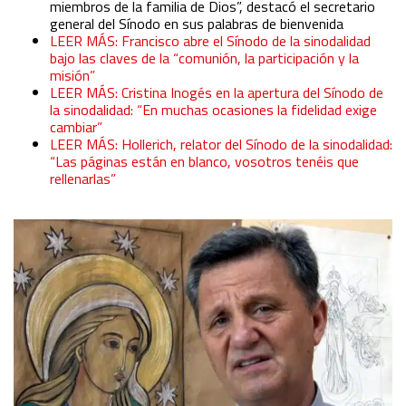
miembros de la familia de Dios”, destacó el secretario
general del Sínodo en sus palabras de bienvenida
LEER MÁS: Francisco abre el Sínodo de la sinodalidad
bajo las claves de la “comunión, la participación y la
misión”
LEER MÁS: Cristina Inogés en la apertura del Sínodo de
la sinodalidad: “En muchas ocasiones la fidelidad exige
cambiar”
LEER MÁS: Hollerich, relator del Sínodo de la sinodalidad:
“Las páginas están en blanco, vosotros tenéis que
rellenarlas”