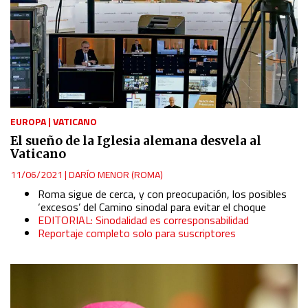
EUROPA
|
VATICANO
El sueño de la Iglesia alemana desvela al
Vaticano
11/06/2021
|
DARÍO MENOR (ROMA)
Roma sigue de cerca, y con preocupación, los posibles
‘excesos’ del Camino sinodal para evitar el choque
EDITORIAL: Sinodalidad es corresponsabilidad
Reportaje completo solo para suscriptores