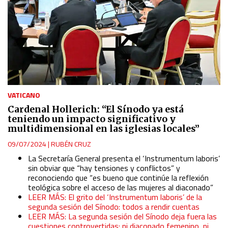
VATICANO
Cardenal Hollerich: “El Sínodo ya está
teniendo un impacto significativo y
multidimensional en las iglesias locales”
09/07/2024
|
RUBÉN CRUZ
La Secretaría General presenta el ‘Instrumentum laboris’
sin obviar que “hay tensiones y conflictos” y
reconociendo que “es bueno que continúe la reflexión
teológica sobre el acceso de las mujeres al diaconado”
LEER MÁS: El grito del ‘Instrumentum laboris’ de la
segunda sesión del Sínodo: todos a rendir cuentas
LEER MÁS: La segunda sesión del Sínodo deja fuera las
cuestiones controvertidas: ni diaconado femenino, ni