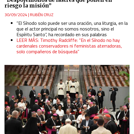
riesgo la misión”
30/09/2024
|
RUBÉN CRUZ
“El Sínodo solo puede ser una oración, una liturgia, en la
que el actor principal no somos nosotros, sino el
Espíritu Santo”, ha recordado en sus palabras
LEER MÁS: Timothy Radcliffe: “En el Sínodo no hay
cardenales conservadores ni feministas aterradoras,
solo compañeros de búsqueda”