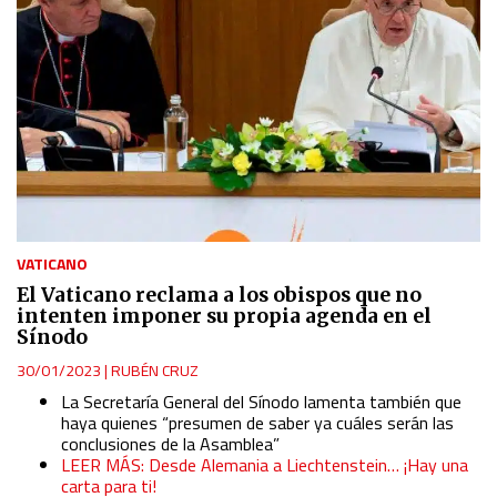
VATICANO
El Vaticano reclama a los obispos que no
intenten imponer su propia agenda en el
Sínodo
30/01/2023
|
RUBÉN CRUZ
La Secretaría General del Sínodo lamenta también que
haya quienes “presumen de saber ya cuáles serán las
conclusiones de la Asamblea”
LEER MÁS: Desde Alemania a Liechtenstein… ¡Hay una
carta para ti!