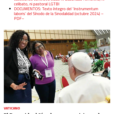
celibato, ni pastoral LGTBI
DOCUMENTOS: Texto íntegro del ‘Instrumentum
laboris’ del Sínodo de la Sinodalidad (octubre 2024) –
PDF–
VATICANO