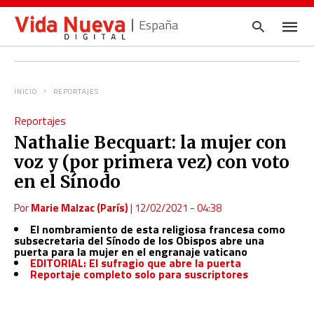
España
INICIO
REPORTAJES
Escrib
Reportajes
tu
consul
Nathalie Becquart: la mujer con
y
pulsa
voz y (por primera vez) con voto
en
INTRO
en el Sínodo
Por
Marie Malzac (París)
|
12/02/2021 - 04:38
El nombramiento de esta religiosa francesa como
subsecretaria del Sínodo de los Obispos abre una
puerta para la mujer en el engranaje vaticano
EDITORIAL: El sufragio que abre la puerta
Reportaje completo solo para suscriptores