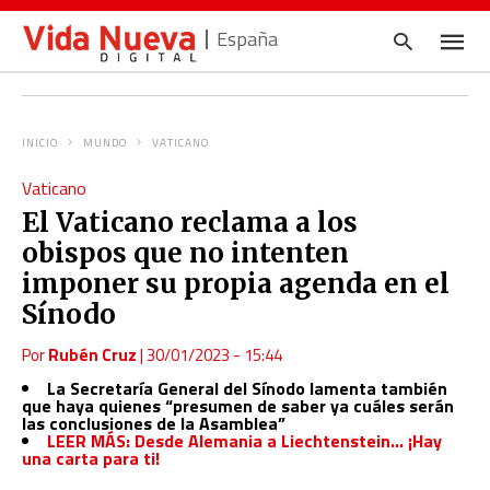
España
INICIO
MUNDO
VATICANO
Escrib
Vaticano
tu
consul
El Vaticano reclama a los
y
pulsa
obispos que no intenten
en
INTRO
imponer su propia agenda en el
Sínodo
Por
Rubén Cruz
|
30/01/2023 - 15:44
La Secretaría General del Sínodo lamenta también
que haya quienes “presumen de saber ya cuáles serán
las conclusiones de la Asamblea”
LEER MÁS: Desde Alemania a Liechtenstein… ¡Hay
una carta para ti!