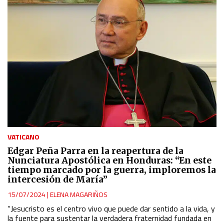
Use profiles to select personalised content
Measure advertising performance
Measure content performance
Understand audiences through statistics or combinations
of data from different sources
Develop and improve services
VATICANO
Edgar Peña Parra en la reapertura de la
Nunciatura Apostólica en Honduras: “En este
Use limited data to select content
tiempo marcado por la guerra, imploremos la
intercesión de María”
IAB Special Features:
15/07/2024
|
ELENA MAGARIÑOS
Use precise geolocation data
“Jesucristo es el centro vivo que puede dar sentido a la vida, y
la fuente para sustentar la verdadera fraternidad fundada en