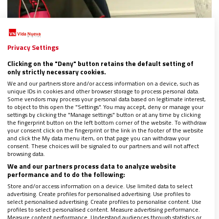
Privacy Settings
Clicking on the "Deny" button retains the default setting of
ESPAÑA
|
VATICANO
only strictly necessary cookies.
Edgar Peña Parra, el número 3 del Vaticano,
We and our partners store and/or access information on a device, such as
unique IDs in cookies and other browser storage to process personal data.
delegado papal en el Congreso de
Some vendors may process your personal data based on legitimate interest,
Hermandades de Sevilla
to object to this open the "Settings". You may accept, deny or manage your
settings by clicking the "Manage settings" button or at any time by clicking
29/11/2024
|
JOSÉ BELTRÁN
the fingerprint button on the left bottom corner of the website. To withdraw
Francisco designa al sustituto de la Secretaría de Estado para
your consent click on the fingerprint or the link in the footer of the website
representarle en el macroencuentro de piedad popular que se
and click the My data menu item, on that page you can withdraw your
consent. These choices will be signaled to our partners and will not affect
celebra la semana que viene
browsing data.
We and our partners process data to analyze website
performance and to do the following:
Store and/or access information on a device. Use limited data to select
advertising. Create profiles for personalised advertising. Use profiles to
select personalised advertising. Create profiles to personalise content. Use
profiles to select personalised content. Measure advertising performance.
Measure content performance. Understand audiences through statistics or