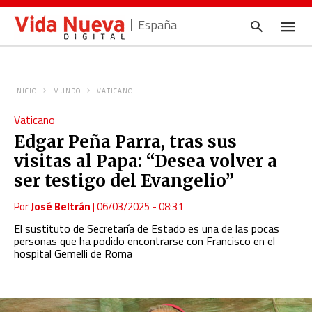
España
INICIO
MUNDO
VATICANO
Escrib
Vaticano
tu
consul
Edgar Peña Parra, tras sus
y
pulsa
visitas al Papa: “Desea volver a
en
INTRO
ser testigo del Evangelio”
Por
José Beltrán
|
06/03/2025 - 08:31
El sustituto de Secretaría de Estado es una de las pocas
personas que ha podido encontrarse con Francisco en el
hospital Gemelli de Roma