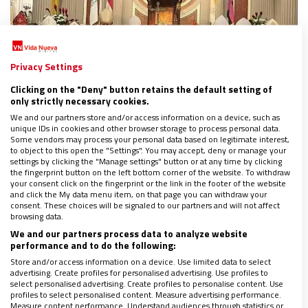
Privacy Settings
Clicking on the "Deny" button retains the default setting of
only strictly necessary cookies.
We and our partners store and/or access information on a device, such as
unique IDs in cookies and other browser storage to process personal data.
AMÉRICA
Some vendors may process your personal data based on legitimate interest,
to object to this open the "Settings". You may accept, deny or manage your
Los obispos de Costa Rica confían en la nueva
settings by clicking the "Manage settings" button or at any time by clicking
norma del gobierno que regula el aborto
the fingerprint button on the left bottom corner of the website. To withdraw
your consent click on the fingerprint or the link in the footer of the website
terapéutico
and click the My data menu item, on that page you can withdraw your
21/10/2025
|
MIROSLAVA LÓPEZ
consent. These choices will be signaled to our partners and will not affect
browsing data.
El vocero de la Conferencia Episcopal, el padre Mario Segura,
We and our partners process data to analyze website
espera que con esa medida se “fomenten políticas y
performance and to do the following:
programas de acompañamiento para las mujeres con un
Store and/or access information on a device. Use limited data to select
embarazo en crisis, para que su bienestar integral y el de sus
advertising. Create profiles for personalised advertising. Use profiles to
hijos sea respetado y promovido”
select personalised advertising. Create profiles to personalise content. Use
profiles to select personalised content. Measure advertising performance.
Measure content performance. Understand audiences through statistics or