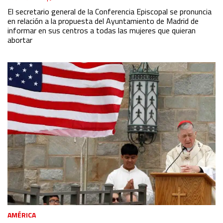
Identify devices based on information actively requested
El secretario general de la Conferencia Episcopal se pronuncia
en relación a la propuesta del Ayuntamiento de Madrid de
informar en sus centros a todas las mujeres que quieran
Non-IAB processing purposes:
abortar
Essential
Analytical
Functional
Advertising
AMÉRICA