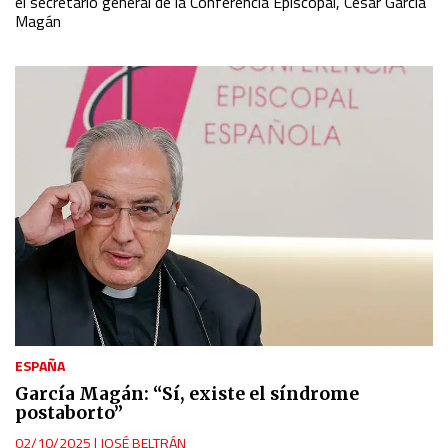
el secretario general de la Conferencia Episcopal, César García
Magán
Use profiles to select personalised content
Measure advertising performance
Measure content performance
Understand audiences through statistics or combinations
of data from different sources
Develop and improve services
Use limited data to select content
ESPAÑA
IAB Special Features:
García Magán: “Sí, existe el síndrome
Use precise geolocation data
postaborto”
02/10/2025
|
JOSÉ BELTRÁN