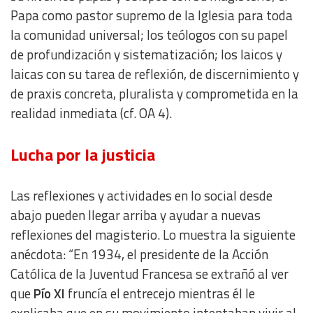
Papa como pastor supremo de la Iglesia para toda
la comunidad universal; los teólogos con su papel
Measure content performance
de profundización y sistematización; los laicos y
laicas con su tarea de reflexión, de discernimiento y
Understand audiences through statistics or combinations
of data from different sources
de praxis concreta, pluralista y comprometida en la
realidad inmediata (cf. OA 4).
Develop and improve services
Lucha por la justicia
Use limited data to select content
Las reflexiones y actividades en lo social desde
IAB Special Features:
abajo pueden llegar arriba y ayudar a nuevas
Use precise geolocation data
reflexiones del magisterio. Lo muestra la siguiente
anécdota: “En 1934, el presidente de la Acción
Identify devices based on information actively requested
Católica de la Juventud Francesa se extrañó al ver
que
Pío XI
fruncía el entrecejo mientras él le
Non-IAB processing purposes:
explicaba que en su movimiento intentaban vivir al