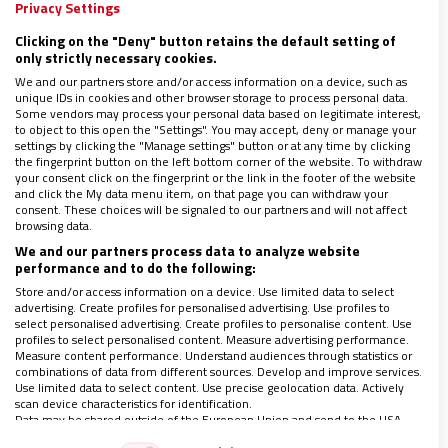
acelerados cambios que han ido dándose en la
Privacy Settings
realidad socio-económica, y a la profundización
Clicking on the "Deny" button retains the default setting of
only strictly necessary cookies.
teológica que se va dando en la Iglesia.
We and our partners store and/or access information on a device, such as
unique IDs in cookies and other browser storage to process personal data.
Some vendors may process your personal data based on legitimate interest,
Segundo,
en este camino de diálogo y de
to object to this open the "Settings". You may accept, deny or manage your
settings by clicking the "Manage settings" button or at any time by clicking
continuidad-renovación, va surgiendo y
the fingerprint button on the left bottom corner of the website. To withdraw
your consent click on the fingerprint or the link in the footer of the website
perfeccionándose una doctrina con mejores
and click the My data menu item, on that page you can withdraw your
reformulaciones. Se ha ido formulando unos
consent. These choices will be signaled to our partners and will not affect
browsing data.
criterios o principios permanentes, que son
We and our partners process data to analyze website
formulaciones doctrinales derivadas del mensaje
performance and to do the following:
evangélico y de la fe para la vida y acción de la
Store and/or access information on a device. Use limited data to select
advertising. Create profiles for personalised advertising. Use profiles to
Iglesia y para la sociedad. Orientan en la
select personalised advertising. Create profiles to personalise content. Use
profiles to select personalised content. Measure advertising performance.
construcción de una sociedad a la altura de la
Measure content performance. Understand audiences through statistics or
combinations of data from different sources. Develop and improve services.
dignidad humana y son expresión de amor a la
Use limited data to select content. Use precise geolocation data. Actively
humanidad.
scan device characteristics for identification.
Data may be shared outside of the European Union and send to the USA.
Your consent and the cookie policy applies solely to this website/app.