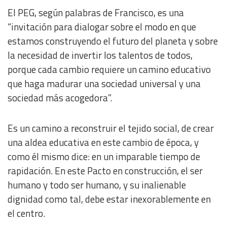
El PEG, según palabras de Francisco, es una
Use limited data to select content
“invitación para dialogar sobre el modo en que
IAB Special Features:
estamos construyendo el futuro del planeta y sobre
Use precise geolocation data
la necesidad de invertir los talentos de todos,
porque cada cambio requiere un camino educativo
que haga madurar una sociedad universal y una
Identify devices based on information actively requested
sociedad más acogedora”.
Non-IAB processing purposes:
Essential
Es un camino a reconstruir el tejido social, de crear
una aldea educativa en este cambio de época, y
Analytical
como él mismo dice: en un imparable tiempo de
rapidación. En este Pacto en construcción, el ser
Functional
humano y todo ser humano, y su inalienable
dignidad como tal, debe estar inexorablemente en
Advertising
el centro.