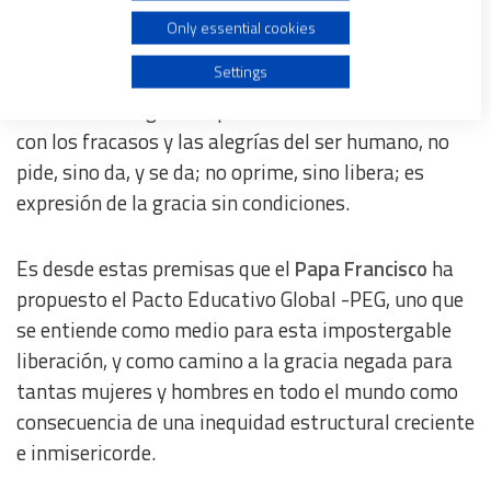
Create profiles for personalised advertising
muerte”.
Only essential cookies
Use profiles to select personalised advertising
Settings
En lo propio de la educación como herramienta
liberadora Küng decía que Dios mismo se solidariza
Create profiles to personalise content
con los fracasos y las alegrías del ser humano, no
pide, sino da, y se da; no oprime, sino libera; es
Use profiles to select personalised content
expresión de la gracia sin condiciones.
Measure advertising performance
Es desde estas premisas que el
Papa Francisco
ha
propuesto el Pacto Educativo Global -PEG, uno que
Measure content performance
se entiende como medio para esta impostergable
liberación, y como camino a la gracia negada para
Understand audiences through statistics or combinations
tantas mujeres y hombres en todo el mundo como
of data from different sources
consecuencia de una inequidad estructural creciente
e inmisericorde.
Develop and improve services