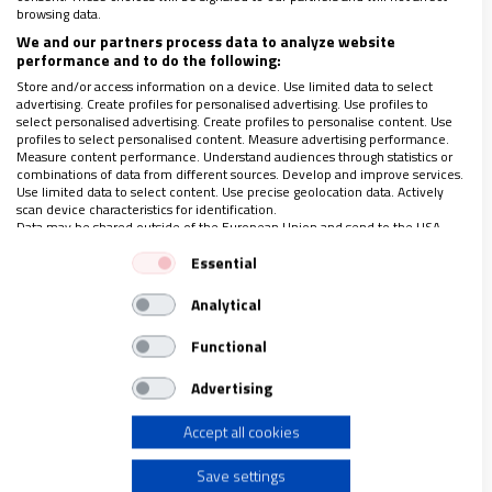
browsing data.
Uno donde haya cabida para las distintas miradas e
We and our partners process data to analyze website
performance and to do the following:
identidades, donde la diversidad sea expresión viva
Store and/or access information on a device. Use limited data to select
del rostro pluri-forme de Dios mismo, y como
advertising. Create profiles for personalised advertising. Use profiles to
select personalised advertising. Create profiles to personalise content. Use
mecanismo de contraposición frente los múltiples
profiles to select personalised content. Measure advertising performance.
Measure content performance. Understand audiences through statistics or
proyectos de muerte cotidiana que pesan sobre
combinations of data from different sources. Develop and improve services.
tantos hermanas y hermanos de nuestro tiempo.
Use limited data to select content. Use precise geolocation data. Actively
scan device characteristics for identification.
Data may be shared outside of the European Union and send to the USA.
Your consent and the cookie policy applies solely to this website/app.
Ya decía
Hans Küng,
invaluable teólogo del Vaticano
Essential
View Partner List (1 IAB Vendors)
II y que hace pocos días volvía a la casa del Padre
Analytical
We use your data for the following purposes:
luego de un camino de relaciones complejas con su
IAB processing purposes:
Functional
Iglesia, en su icónica obra “Ser cristiano” de 1974
Store and/or access information on a device
que: “
Siguiendo a Cristo Jesús
, el hombre puede en el
Advertising
mundo actual vivir, actuar, sufrir y morir realmente
Accept all cookies
Use limited data to select advertising
como hombre: sostenido por Dios y ayudando a los
demás en la dicha y en la desdicha, en la vida y en la
Save settings