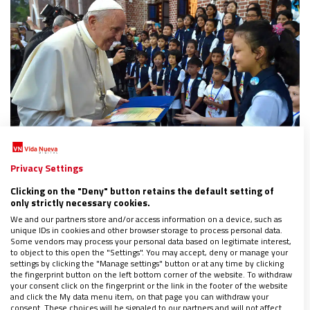
Privacy Settings
El papel de la Iglesia en la Educación
Clicking on the "Deny" button retains the default setting of
only strictly necessary cookies.
En ese contexto, la educación en general, y todas las
We and our partners store and/or access information on a device, such as
unique IDs in cookies and other browser storage to process personal data.
muchas instancias de la Iglesia Católica que
Some vendors may process your personal data based on legitimate interest,
to object to this open the "Settings". You may accept, deny or manage your
trabajan para este objetivo, son medios
settings by clicking the "Manage settings" button or at any time by clicking
imprescindibles para reconstruir el tejido social y
the fingerprint button on the left bottom corner of the website. To withdraw
your consent click on the fingerprint or the link in the footer of the website
proclamar el camino a otro mundo posible.
and click the My data menu item, on that page you can withdraw your
consent. These choices will be signaled to our partners and will not affect