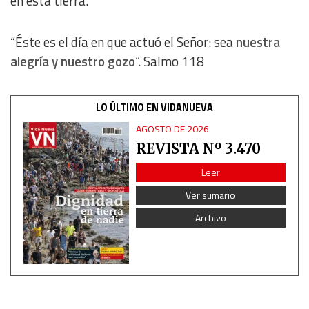
en esta tierra.
Analytical
“Éste es el día en que actuó el Señor: sea
nuestra
Functional
alegría y nuestro gozo
“. Salmo 118
Advertising
LO ÚLTIMO EN VIDANUEVA
AGOSTO DE 2026
REVISTA Nº 3.470
Leer
Ver sumario
Archivo