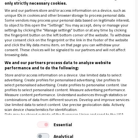
only strictly necessary cookies.
We and our partners store and/or access information on a device, such as
unique IDs in cookies and other browser storage to process personal data.
Some vendors may process your personal data based on legitimate interest,
to object to this open the "Settings". You may accept, deny or manage your
settings by clicking the "Manage settings" button or at any time by clicking
the fingerprint button on the left bottom corner of the website. To withdraw
your consent click on the fingerprint or the link in the footer of the website
and click the My data menu item, on that page you can withdraw your
Por esta y muchas otras cosas fue señalado,
consent. These choices will be signaled to our partners and will not affect
perseguido y llevado a la cruz como castigo por
browsing data.
We and our partners process data to analyze website
haber proclamado pensamientos contrarios a la
performance and to do the following:
religión de ese tiempo y de acuerdo a la época en
Store and/or access information on a device. Use limited data to select
que vivió,
blasfemo por haberse reconocido Hijo de
advertising. Create profiles for personalised advertising. Use profiles to
select personalised advertising. Create profiles to personalise content. Use
Dios
.
profiles to select personalised content. Measure advertising performance.
Measure content performance. Understand audiences through statistics or
combinations of data from different sources. Develop and improve services.
Use limited data to select content. Use precise geolocation data. Actively
Cuando imagino la figura de Jesús de Nazaret
scan device characteristics for identification.
Data may be shared outside of the European Union and send to the USA.
caminando con sus discípulos, compartiendo un
Your consent and the cookie policy applies solely to this website/app.
mensaje de esperanza en los caminos de tierra,
Essential
View Partner List (1 IAB Vendors)
entre los lagos, y en las chozas sencillas,
Analytical
We use your data for the following purposes: