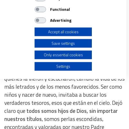
devolviendo la esperanza, regresando la dignidad y
IAB processing purposes:
Functional
la
nueva oportunidad para quienes estamos rotos
.
Store and/or access information on a device
Imagino su túnica moviéndose por el viento,
Advertising
perdiéndose en el horizonte, visitando uno y otro
Accept all cookies
Use limited data to select advertising
pueblo, caminando sin prisa.
Save settings
Create profiles for personalised advertising
La luz, el perdón y la salvación
Only essential cookies
Use profiles to select personalised advertising
Settings
La sonrisa de Jesús lograba contagiar de amor a
quienes la vieron y escucharon, cambió la vida de los
Create profiles to personalise content
más letrados y de los menos favorecidos. Ser como
niños y nacer de nuevo, invitaba a buscar los
Use profiles to select personalised content
verdaderos tesoros, esos que están en el cielo. Dejó
claro que
todos somos hijos de Dios, sin importar
Measure advertising performance
nuestros títulos
, somos perlas escondidas,
encontradas y valoradas por nuestro Padre