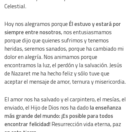
Measure content performance
Celestial.
Understand audiences through statistics or combinations
of data from different sources
Hoy nos alegramos porque
Él estuvo y estará por
siempre entre nosotros
, nos entusiasmamos
porque dijo que quienes sufrimos y tenemos
Develop and improve services
heridas, seremos sanados, porque ha cambiado mi
dolor en alegría. Nos animamos porque
Use limited data to select content
encontramos la luz, el perdón y la salvación. Jesús
IAB Special Features:
de Nazaret me ha hecho feliz y sólo tuve que
Use precise geolocation data
aceptar el mensaje de amor, ternura y misericordia.
Identify devices based on information actively requested
El amor nos ha salvado y el carpintero, el mesías, el
enviado, el Hijo de Dios nos ha dado
la enseñanza
Non-IAB processing purposes:
más grande del mundo: ¡Es posible para todos
Essential
encontrar felicidad!
Resurrección vida eterna, paz