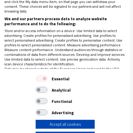
and click the My data menu item, on that page you can withdraw your
consent. These choices will be signaled to our partners and will not affect
browsing data.
We and our partners process data to analyze website
performance and to do the following:
Store and/or access information on a device. Use limited data to select
advertising. Create profiles for personalised advertising. Use profiles to
Foto: EFE
select personalised advertising. Create profiles to personalise content. Use
profiles to select personalised content. Measure advertising performance.
Measure content performance. Understand audiences through statistics or
Se juegan hasta la vida
combinations of data from different sources. Develop and improve services.
Use limited data to select content. Use precise geolocation data. Actively
scan device characteristics for identification.
Data may be shared outside of the European Union and send to the USA.
Una vez más la pregunta que ronda en mi cabeza
Your consent and the cookie policy applies solely to this website/app.
Essential
¿Qué nos está pasando? ¿Por qué somos tan
View Partner List (1 IAB Vendors)
insensibles al dolor de los demás? Me da tristeza
Analytical
We use your data for the following purposes:
reconocer que pertenecemos a la
generación que
IAB processing purposes:
Functional
ignora, que enjuicia y que todo lo resuelve con un
Store and/or access information on a device
‘like’, un mensaje
o un comentario hiriente sin
Advertising
detenerse a pensar en el entorno.
Accept all cookies
Use limited data to select advertising