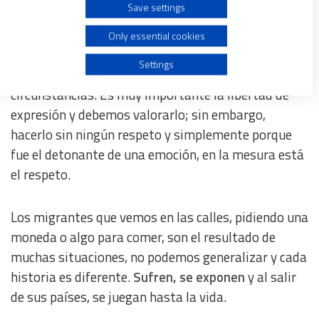
Save settings
Ningún rasgo de empatía y falta de tacto para
Create profiles for personalised advertising
expresar su desacuerdo
, creo que estuvo muy fuera
Only essential cookies
de lugar el comentario, además de desafortunado,
Use profiles to select personalised advertising
Settings
en cuanto a externar su opinión en esas
circunstancias. Es muy importante la libertad de
Create profiles to personalise content
expresión y debemos valorarlo; sin embargo,
hacerlo sin ningún respeto y simplemente porque
Use profiles to select personalised content
fue el detonante de una emoción, en la mesura está
el respeto.
Measure advertising performance
Los migrantes que vemos en las calles, pidiendo una
Measure content performance
moneda o algo para comer, son el resultado de
muchas situaciones, no podemos generalizar y cada
Understand audiences through statistics or combinations
of data from different sources
historia es diferente.
Sufren, se exponen
y al salir
de sus países, se juegan hasta la vida.
Develop and improve services