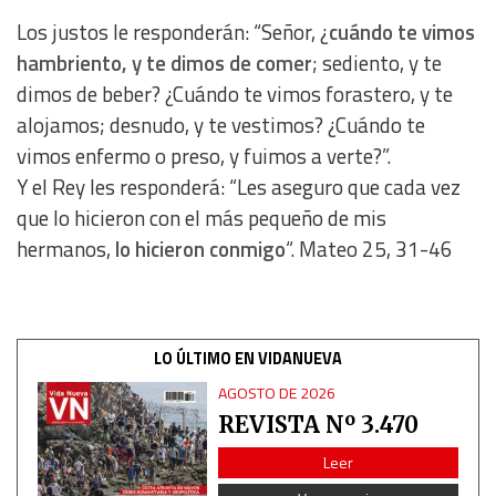
Los justos le responderán: “Señor, ¿
cuándo te vimos
Use limited data to select content
hambriento, y te dimos de comer
; sediento, y te
dimos de beber? ¿Cuándo te vimos forastero, y te
IAB Special Features:
alojamos; desnudo, y te vestimos? ¿Cuándo te
Use precise geolocation data
vimos enfermo o preso, y fuimos a verte?”.
Y el Rey les responderá: “Les aseguro que cada vez
Identify devices based on information actively requested
que lo hicieron con el más pequeño de mis
hermanos,
lo hicieron conmigo
“. Mateo 25, 31-46
Non-IAB processing purposes:
Essential
LO ÚLTIMO EN VIDANUEVA
Analytical
AGOSTO DE 2026
Functional
REVISTA Nº 3.470
Leer
Advertising