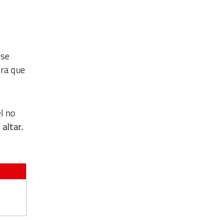
 se
ara que
l no
altar.