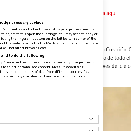
nosotros
p las mejores noticias de Vida Nueva? Pincha aquí
recibe un avance de los contenidos
rictly necessary cookies.
 IDs in cookies and other browser storage to process personal
to object to this open the "Settings". You may accept, deny or
licking the fingerprint button on the left bottom corner of the
ter of the website and click the My data menu item, on that page
 will not affect browsing data.
ntregó a una vida extraordinaria para salvar la Creación.
and to do the following:
n la eucaristía de su funeral, “el fundamento de todo el
. Create profiles for personalised advertising. Use profiles to
on la sencillez de los lirios del campo y las aves del cielo
les to select personalised content. Measure advertising
tics or combinations of data from different sources. Develop
ata. Actively scan device characteristics for identification.