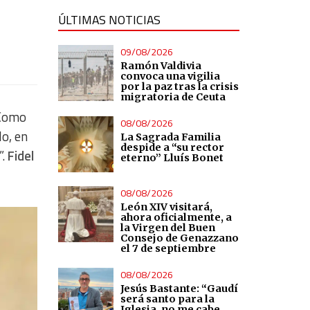
ÚLTIMAS NOTICIAS
09/08/2026
Ramón Valdivia
convoca una vigilia
por la paz tras la crisis
migratoria de Ceuta
 Como
08/08/2026
lo, en
La Sagrada Familia
despide a “su rector
”.
Fidel
eterno” Lluís Bonet
08/08/2026
León XIV visitará,
ahora oficialmente, a
la Virgen del Buen
Consejo de Genazzano
el 7 de septiembre
08/08/2026
Jesús Bastante: “Gaudí
será santo para la
Iglesia, no me cabe