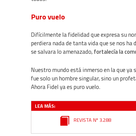
Identify devices based on information actively requested
Puro vuelo
Non-IAB processing purposes:
Essential
Difícilmente la fidelidad que expresa su n
Analytical
perdiera nada de tanta vida que se nos ha 
se salvara lo amenazado,
fortalecía la com
Functional
Advertising
Nuestro mundo está inmerso en la que ya se
fue solo un hombre singular, sino un profet
Ahora Fidel ya es puro vuelo.
LEA MÁS:
REVISTA Nº 3.288