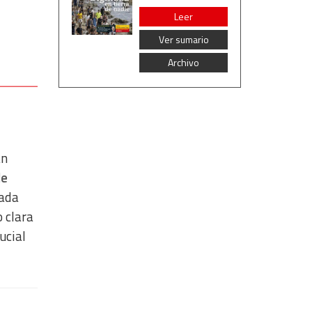
Leer
Ver sumario
Archivo
an
de
rada
 clara
ucial