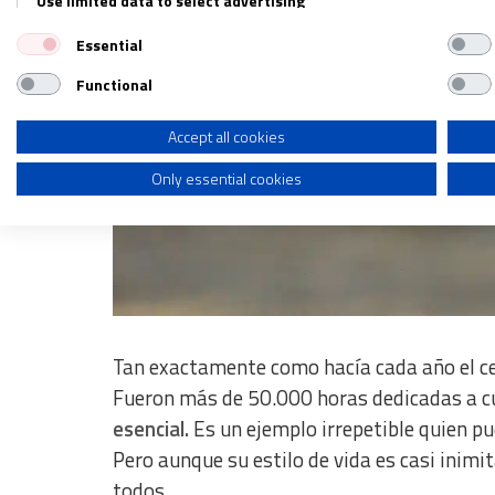
Use limited data to select advertising
Essential
Create profiles for personalised advertising
Functional
Use profiles to select personalised advertising
Create profiles to personalise content
Accept all cookies
Only essential cookies
Use profiles to select personalised content
Measure advertising performance
Measure content performance
Understand audiences through statistics or combinations of dat
Develop and improve services
Tan exactamente como hacía cada año el cen
Fueron más de 50.000 horas dedicadas a c
Use limited data to select content
esencial.
Es un ejemplo irrepetible quien pu
IAB Special Features:
Pero aunque su estilo de vida es casi inimi
Use precise geolocation data
todos.