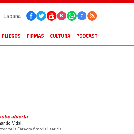
España
G
IG
PLIEGOS
FIRMAS
CULTURA
PODCAST
nube abierta
nando Vidal
ctor de la Cátedra Amoris Laetitia