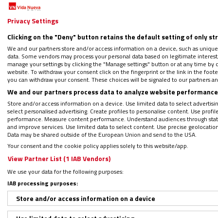
PODCAST: Ángeles custodios entre 
¿Quieres recibir gratis por WhatsAp
Privacy Settings
Regístrate en el boletín gratuito y 
Clicking on the "Deny" button retains the default setting of only st
We and our partners store and/or access information on a device, such as unique
data. Some vendors may process your personal data based on legitimate interest, 
manage your settings by clicking the "Manage settings" button or at any time by c
website. To withdraw your consent click on the fingerprint or the link in the foo
you can withdraw your consent. These choices will be signaled to our partners and
Cristiano sin alardes ni heroicidades, se e
We and our partners process data to analyze website performance 
recordó el teólogo Pedro Rodríguez Panizo e
Store and/or access information on a device. Use limited data to select advertising
él, era su condición de cristiano auténtico, c
select personalised advertising. Create profiles to personalise content. Use profi
performance. Measure content performance. Understand audiences through statis
encarnó Laudato si’.
and improve services. Use limited data to select content. Use precise geolocation d
Data may be shared outside of the European Union and send to the USA.
Your consent and the cookie policy applies solely to this website/app.
View Partner List (1 IAB Vendors)
We use your data for the following purposes:
IAB processing purposes:
Store and/or access information on a device