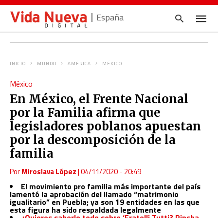
España
INICIO
MUNDO
AMÉRICA
MÉXICO
Escrib
México
tu
consul
En México, el Frente Nacional
y
pulsa
por la Familia afirma que
en
INTRO
legisladores poblanos apuestan
por la descomposición de la
familia
Por
Miroslava López
|
04/11/2020 - 20:49
El movimiento pro familia más importante del país
lamentó la aprobación del llamado “matrimonio
igualitario” en Puebla; ya son 19 entidades en las que
esta figura ha sido respaldada legalmente
¿Quieres saberlo todo sobre ‘Fratelli Tutti? Pincha