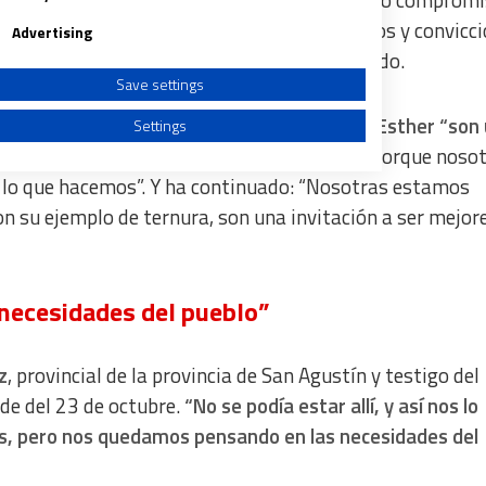
gno de fidelidad del seguimiento de Jesús, cuyo compromi
rificar su vida a ser infieles a sus compromisos y convicc
Advertising
, sino que lo sellaron con su vida”, ha añadido.
Save settings
do que para las Agustinas Misioneras,
Cari y Esther “son
Settings
iso por revivir nuestro espíritu misionero,
porque nosot
 lo que hacemos”. Y ha continuado: “Nosotras estamos
on su ejemplo de ternura, son una invitación a ser mejor
a from different sources
necesidades del pueblo”
z
, provincial de la provincia de San Agustín y testigo del
rde del 23 de octubre.
“No se podía estar allí, y así nos lo
s, pero nos quedamos pensando en las necesidades del