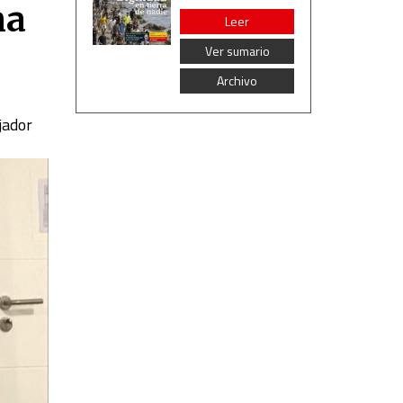
ma
Leer
Ver sumario
Archivo
jador