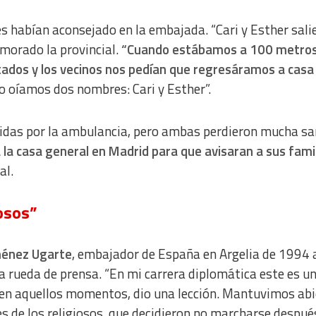
s habían aconsejado en la embajada. “Cari y Esther sali
morado la provincial.
“Cuando estábamos a 100 metro
stados y los vecinos nos pedían que regresáramos a casa
 oíamos dos nombres: Cari y Esther”.
idas por la ambulancia, pero ambas perdieron mucha sa
la casa general en Madrid para que avisaran a sus famil
al.
iosos”
iménez Ugarte
, embajador de España en Argelia de 1994 
 rueda de prensa. “En mi carrera diplomática este es u
 en aquellos momentos, dio una lección. Mantuvimos abi
s de los religiosos, que decidieron no marcharse despué