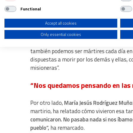
ha dicho la general. “Para nosotras son si
llevó hasta el martirio. Ellas prefieren sac
Functional
Use profiles to select personalised advertising
No hicieron la promesa solo con las palabras
Create profiles to personalise content
Accept all cookies
En el mismo sentido, la general ha explica
Only essential cookies
Use profiles to select personalised content
luz que nos contagia y enciende el comprom
Measure advertising performance
también podemos ser mártires cada día en
dispuestas a morir por los demás y ellas, c
Measure content performance
misioneras”.
Understand audiences through statistics or combinations of dat
“Nos quedamos pensando en las 
Develop and improve services
Use limited data to select content
Por otro lado,
María Jesús Rodríguez Muño
IAB Special Features:
martirio, ha relatado cómo vivieron esa ta
Use precise geolocation data
comunicaron. No pasaba nada si nos íbamo
pueblo”,
ha remarcado.
Identify devices based on information actively requested