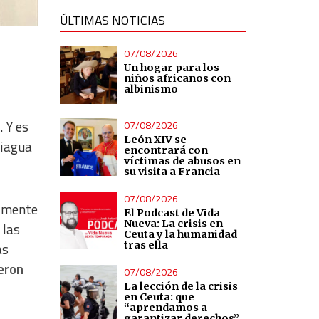
ÚLTIMAS NOTICIAS
07/08/2026
Un hogar para los
niños africanos con
albinismo
. Y es
07/08/2026
León XIV se
niagua
encontrará con
víctimas de abusos en
su visita a Francia
07/08/2026
almente
El Podcast de Vida
Nueva: La crisis en
 las
Ceuta y la humanidad
tras ella
as
ieron
07/08/2026
La lección de la crisis
en Ceuta: que
“aprendamos a
garantizar derechos”