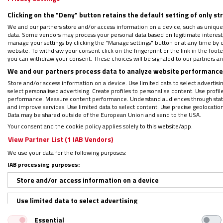
La celebración en la que serán declaradas b
Clicking on the "Deny" button retains the default setting of only st
Claverie y otros 16 religiosas y religiosos 
We and our partners store and/or access information on a device, such as unique
data. Some vendors may process your personal data based on legitimate interest, 
amor incondicional a un pueblo al que había
manage your settings by clicking the "Manage settings" button or at any time by c
website. To withdraw your consent click on the fingerprint or the link in the foo
you can withdraw your consent. These choices will be signaled to our partners and
“Nosotras ya hemos entregado la
We and our partners process data to analyze website performance 
Store and/or access information on a device. Use limited data to select advertising
select personalised advertising. Create profiles to personalise content. Use profi
Piedad Pacho ha recordado la reflexión de Es
performance. Measure content performance. Understand audiences through statis
and improve services. Use limited data to select content. Use precise geolocation d
quitarnos la vida, porque nosotras ya la 
Data may be shared outside of the European Union and send to the USA.
tuvo que vencer dificultades y acabó con el f
Your consent and the cookie policy applies solely to this website/app.
parte, también ha destacado las palabras d
View Partner List (1 IAB Vendors)
obediente a lo que Dios quiera de mí, y a l
We use your data for the following purposes:
Dios, quizá le costó. Deseo estar en esa ac
IAB processing purposes:
Store and/or access information on a device
Para la congregación, esta beatificación si
Use limited data to select advertising
fortaleza, del valor, de la valentía que, a p
Essential
Create profiles for personalised advertising