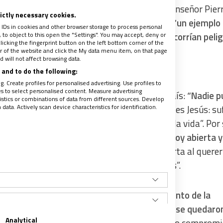
eatas tendrá lugar en Orán (Argelia). Así, monseñor Pier
rictly necessary cookies.
serán elevados a los altares. Todos ellos son
“un ejemplo
 IDs in cookies and other browser storage to process personal
to object to this open the "Settings". You may accept, deny or
n elegido servir aun sabiendo que sus vidas corrían pelig
licking the fingerprint button on the left bottom corner of the
ter of the website and click the My data menu item, on that page
 will not affect browsing data.
 vida”
and to do the following:
. Create profiles for personalised advertising. Use profiles to
les to select personalised content. Measure advertising
ther tras discernir si quedarse o irse del país:
“Nadie p
tics or combinations of data from different sources. Develop
ata. Actively scan device characteristics for identification.
hemos entregado.
Para mí, el modelo perfecto es Jesús: suf
racaso de la cruz, del que nace la fuente de la vida”. Por
e Cari en su proceso de discernimiento:
“Estoy abierta y
o que vean mis superiores.
María estuvo abierta al querer
titud frente a Dios en los momentos actuales”.
gnifica
“un gozo, una alegría, un reconocimiento de la
esar de que sabían que su vida corría peligro, se quedaron 
Analytical