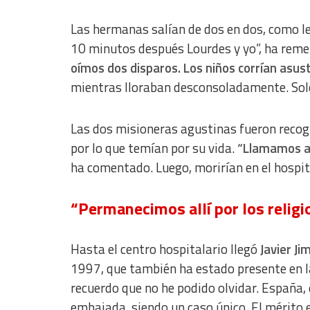
Non-IAB processing purposes:
Las hermanas salían de dos en dos, como le
Essential
10 minutos después Lourdes y yo”, ha reme
Analytical
oímos dos disparos. Los niños corrían asu
mientras lloraban desconsoladamente. Solo
Functional
Advertising
Las dos misioneras agustinas fueron recog
por lo que temían por su vida.
“Llamamos a 
ha comentado. Luego, morirían en el hospit
“Permanecimos allí por los relig
Hasta el centro hospitalario llegó
Javier J
1997, que también ha estado presente en la
recuerdo que no he podido olvidar. España,
embajada, siendo un caso único. El mérito e