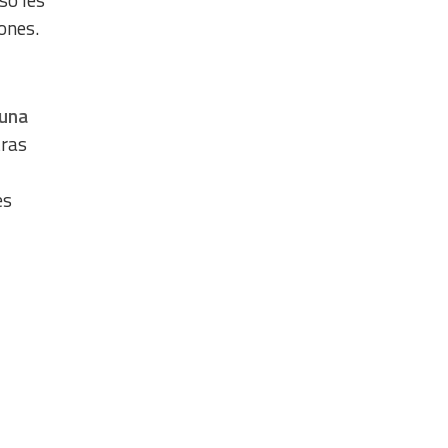
so les
iones.
 una
ras
es