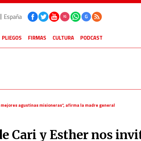
España
G
IG
PLIEGOS
FIRMAS
CULTURA
PODCAST
er mejores agustinas misioneras”, afirma la madre general
de Cari y Esther nos invi