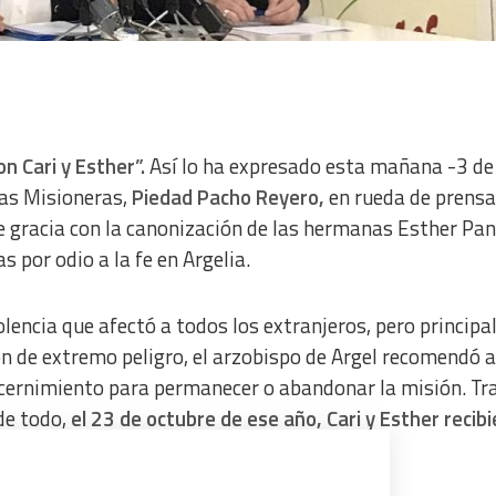
n Cari y Esther”.
Así lo ha expresado esta mañana -3 de
nas Misioneras,
Piedad Pacho Reyero,
en rueda de prensa
e gracia con la canonización de las hermanas Esther Pa
 por odio a la fe en Argelia.
olencia que afectó a todos los extranjeros, pero princip
ón de extremo peligro, el arzobispo de Argel recomendó a
scernimiento para permanecer o abandonar la misión. Tr
de todo,
el 23 de octubre de ese año, Cari y Esther recib
do acudían a misa.