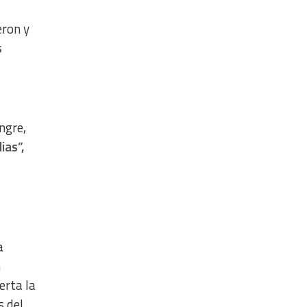
eron y
s
ngre,
ias”,
a
n
erta la
s del