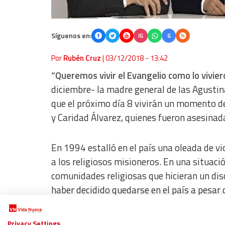
Síguenos en:
IG
G
Por
Rubén Cruz
|
03/12/2018 - 13:42
“Queremos vivir el Evangelio como lo viviero
diciembre- la madre general de las Agusti
que el próximo día 8 vivirán un momento d
y Caridad Álvarez, quienes fueron asesinadas
En 1994 estalló en el país una oleada de vi
a los religiosos misioneros. En una situaci
comunidades religiosas que hicieran un di
haber decidido quedarse en el país a pesar 
varios tiros que acabaron con su vida cuan
Privacy Settings