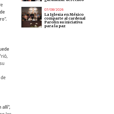
re
07/08/2026
 de
La Iglesia en México
ro”.
comparte al cardenal
Parolin su iniciativa
para la paz
uede
rió,
 su
 de
allí”,