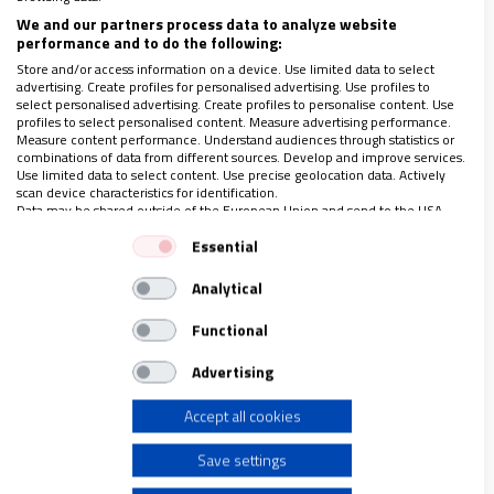
We and our partners process data to analyze website
consolación, búsqueda, etc., de la comunidad a la
performance and to do the following:
que está integrado: familia.
Store and/or access information on a device. Use limited data to select
advertising. Create profiles for personalised advertising. Use profiles to
select personalised advertising. Create profiles to personalise content. Use
a. Constante
profiles to select personalised content. Measure advertising performance.
Measure content performance. Understand audiences through statistics or
combinations of data from different sources. Develop and improve services.
Use limited data to select content. Use precise geolocation data. Actively
“Y la bendición de Dios todopoderoso, del Padre, del
scan device characteristics for identification.
Data may be shared outside of the European Union and send to the USA.
Hijo y del Espíritu Santo, descienda sobre ustedes y
Your consent and the cookie policy applies solely to this website/app.
Essential
permanezca para siempre” (CEA – Misal Romano
View Partner List (1 IAB Vendors)
Cotidiano, 2011, pág. 1009)
Analytical
We use your data for the following purposes:
IAB processing purposes:
Functional
Los cristianos creemos, celebramos y anunciamos a
Store and/or access information on a device
Advertising
una Trinidad que se enredó en nuestra vida, en
nuestra historia y que siempre está
Accept all cookies
Use limited data to select advertising
acompañándonos.
Save settings
Create profiles for personalised advertising