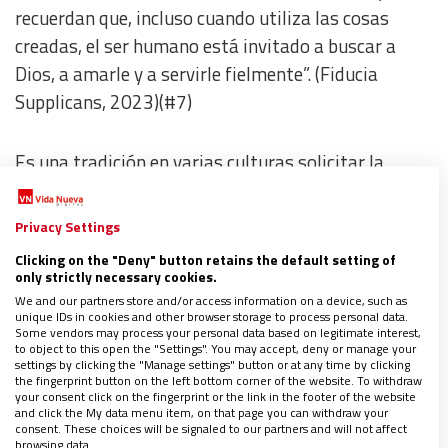
recuerdan que, incluso cuando utiliza las cosas
creadas, el ser humano está invitado a buscar a
Dios, a amarle y a servirle fielmente”.
(Fiducia
Supplicans, 2023)(#7)
Es una tradición en varias culturas solicitar la
bendición a personas que tienen un rol destacado en
las familias, comunidades, etc. Por lo general, son
Privacy Settings
personas queridas y significativas para quien
Clicking on the "Deny" button retains the default setting of
solicita la bendición. La persona que bendice, tanto
only strictly necessary cookies.
personal como comunitariamente, anhela, desea y
We and our partners store and/or access information on a device, such as
unique IDs in cookies and other browser storage to process personal data.
ofrece que el Buen Dios acompañe y haga “bien” en
Some vendors may process your personal data based on legitimate interest,
to object to this open the "Settings". You may accept, deny or manage your
la vida de las personas bendecidas.
settings by clicking the "Manage settings" button or at any time by clicking
the fingerprint button on the left bottom corner of the website. To withdraw
your consent click on the fingerprint or the link in the footer of the website
and click the My data menu item, on that page you can withdraw your
Tan fuerte es esa experiencia cultural, que quien
consent. These choices will be signaled to our partners and will not affect
solicita la bendición lo hace por necesidad,
browsing data.