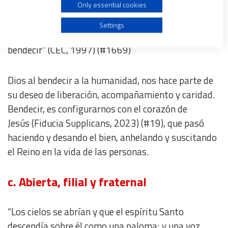
b. Participante
Only essential cookies
Use profiles to select personalised advertising
Settings
“Todo
bautizado es llamado a ser una bendición y a
bendecir” (CEC, 1997) (#1669)
Create profiles to personalise content
Dios al bendecir a la humanidad, nos hace parte de
Use profiles to select personalised content
su deseo de liberación, acompañamiento y caridad.
Bendecir, es configurarnos con el corazón de
Measure advertising performance
Jesús (Fiducia Supplicans, 2023) (#19), que pasó
haciendo y desando el bien, anhelando y suscitando
Measure content performance
el Reino en la vida de las personas.
Understand audiences through statistics or combinations
of data from different sources
c. Abierta, filial y fraternal
Develop and improve services
“Los cielos se abrían y que el espíritu Santo
descendía sobre él como una paloma; y una voz