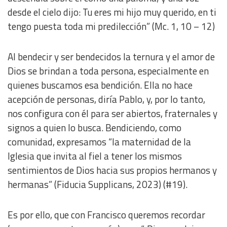
Use limited data to select content
desde el cielo dijo: Tu eres mi hijo muy querido, en ti
tengo puesta toda mi predilección” (Mc. 1, 10 – 12)
IAB Special Features:
Use precise geolocation data
Al bendecir y ser bendecidos la ternura y el amor de
Dios se brindan a toda persona, especialmente en
Identify devices based on information actively requested
quienes buscamos esa bendición. Ella no hace
acepción de personas, diría Pablo, y, por lo tanto,
Non-IAB processing purposes:
nos configura con él para ser abiertos, fraternales y
Essential
signos a quien lo busca. Bendiciendo, como
comunidad, expresamos
“la maternidad de la
Analytical
Iglesia que invita al fiel a tener los mismos
sentimientos de Dios hacia sus propios hermanos y
Functional
hermanas” (Fiducia Supplicans, 2023) (#19).
Advertising
Es por ello, que con Francisco queremos recordar