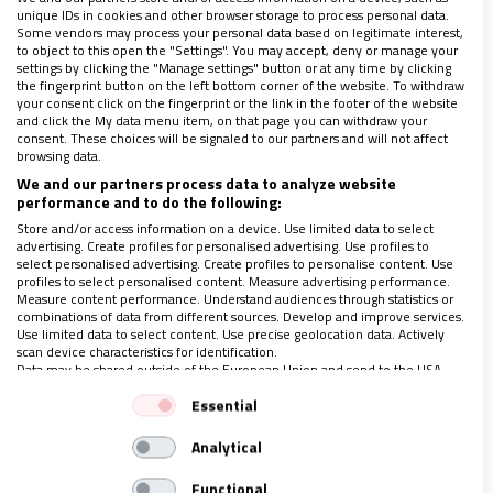
unique IDs in cookies and other browser storage to process personal data.
Some vendors may process your personal data based on legitimate interest,
to object to this open the "Settings". You may accept, deny or manage your
settings by clicking the "Manage settings" button or at any time by clicking
the fingerprint button on the left bottom corner of the website. To withdraw
your consent click on the fingerprint or the link in the footer of the website
and click the My data menu item, on that page you can withdraw your
consent. These choices will be signaled to our partners and will not affect
browsing data.
AMÉRICA
We and our partners process data to analyze website
Fe y Alegría, el movimiento de educación
performance and to do the following:
popular más grande de América Latina
Store and/or access information on a device. Use limited data to select
cumple 65 años
advertising. Create profiles for personalised advertising. Use profiles to
select personalised advertising. Create profiles to personalise content. Use
05/03/2020
|
ÁNGEL ALBERTO MORILLO
profiles to select personalised content. Measure advertising performance.
Bajo la consigna que esta red “comienza donde termina
Measure content performance. Understand audiences through statistics or
combinations of data from different sources. Develop and improve services.
el asfalto, donde no gotea el agua potable, donde la
Use limited data to select content. Use precise geolocation data. Actively
ciudad pierde su nombre”, fue fundada por José María
scan device characteristics for identification.
Velaz en Caracas
Data may be shared outside of the European Union and send to the USA.
Vida Nueva conversó con Luisa Pernalete, integrante
Your consent and the cookie policy applies solely to this website/app.
del equipo directivo de Fe y Alegría Venezuela, para
Essential
View Partner List (1 IAB Vendors)
analizar la situación del país que vio nacer a este
movimiento
Analytical
We use your data for the following purposes:
IAB processing purposes:
Functional