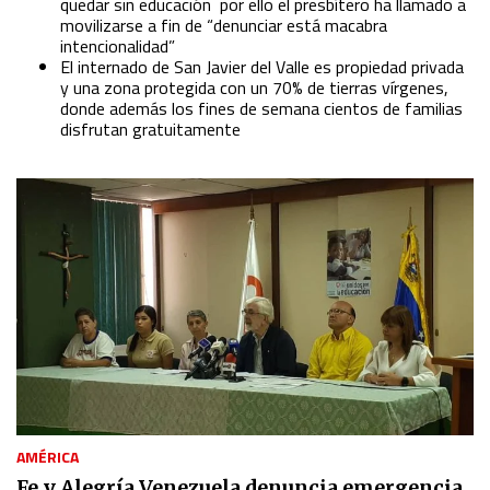
quedar sin educación por ello el presbítero ha llamado a
movilizarse a fin de “denunciar está macabra
Understand audiences through statistics or combinations
intencionalidad”
of data from different sources
El internado de San Javier del Valle es propiedad privada
y una zona protegida con un 70% de tierras vírgenes,
donde además los fines de semana cientos de familias
Develop and improve services
disfrutan gratuitamente
Use limited data to select content
IAB Special Features:
Use precise geolocation data
Identify devices based on information actively requested
Non-IAB processing purposes:
Essential
AMÉRICA
Analytical
Fe y Alegría Venezuela denuncia emergencia