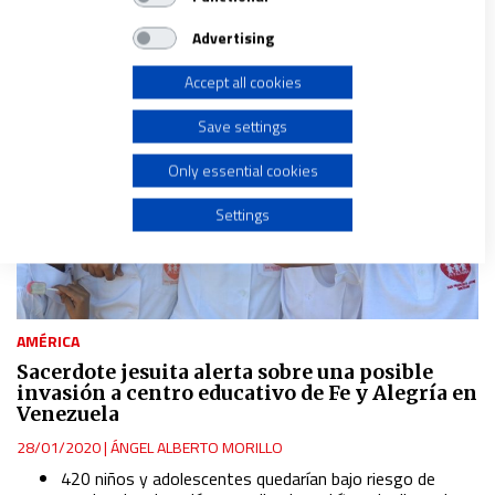
Store and/or access information on a device
Advertising
Accept all cookies
Use limited data to select advertising
Save settings
Create profiles for personalised advertising
Only essential cookies
Use profiles to select personalised advertising
Settings
Create profiles to personalise content
Use profiles to select personalised content
AMÉRICA
Sacerdote jesuita alerta sobre una posible
invasión a centro educativo de Fe y Alegría en
Measure advertising performance
Venezuela
28/01/2020
|
ÁNGEL ALBERTO MORILLO
Measure content performance
420 niños y adolescentes quedarían bajo riesgo de