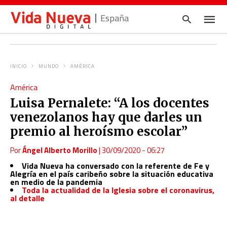
España
INICIO
MUNDO
AMÉRICA
Escrib
América
tu
consul
Luisa Pernalete: “A los docentes
y
pulsa
venezolanos hay que darles un
en
INTRO
premio al heroísmo escolar”
Por
Ángel Alberto Morillo
|
30/09/2020 - 06:27
Vida Nueva ha conversado con la referente de Fe y
Alegría en el país caribeño sobre la situación educativa
en medio de la pandemia
Toda la actualidad de la Iglesia sobre el coronavirus,
al detalle