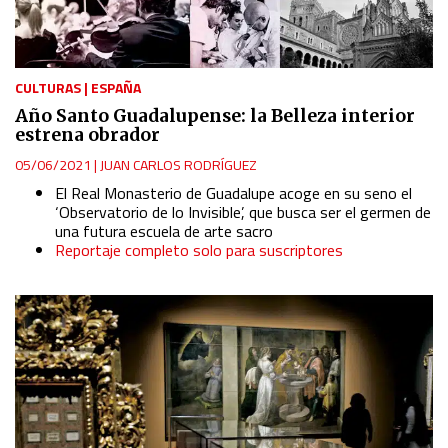
Use profiles to select personalised content
Measure advertising performance
CULTURAS
|
ESPAÑA
Año Santo Guadalupense: la Belleza interior
estrena obrador
Measure content performance
05/06/2021
|
JUAN CARLOS RODRÍGUEZ
El Real Monasterio de Guadalupe acoge en su seno el
Understand audiences through statistics or combinations
‘Observatorio de lo Invisible’, que busca ser el germen de
of data from different sources
una futura escuela de arte sacro
Reportaje completo solo para suscriptores
Develop and improve services
Use limited data to select content
IAB Special Features:
Use precise geolocation data