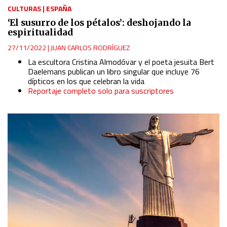
CULTURAS
|
ESPAÑA
‘El susurro de los pétalos’: deshojando la
espiritualidad
27/11/2022
|
JUAN CARLOS RODRÍGUEZ
La escultora Cristina Almodóvar y el poeta jesuita Bert
Daelemans publican un libro singular que incluye 76
dípticos en los que celebran la vida
Reportaje completo solo para suscriptores