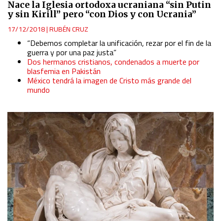
Nace la Iglesia ortodoxa ucraniana “sin Putin
y sin Kirill” pero “con Dios y con Ucrania”
17/12/2018
|
RUBÉN CRUZ
“Debemos completar la unificación, rezar por el fin de la
guerra y por una paz justa”
Dos hermanos cristianos, condenados a muerte por
blasfemia en Pakistán
México tendrá la imagen de Cristo más grande del
mundo