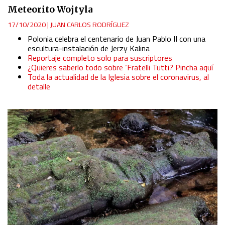
Meteorito Wojtyla
17/10/2020
|
JUAN CARLOS RODRÍGUEZ
Polonia celebra el centenario de Juan Pablo II con una
escultura-instalación de Jerzy Kalina
Reportaje completo solo para suscriptores
¿Quieres saberlo todo sobre ‘Fratelli Tutti? Pincha aquí
Toda la actualidad de la Iglesia sobre el coronavirus, al
detalle