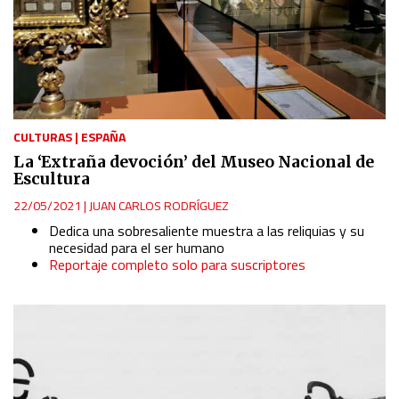
Identify devices based on information actively requested
Non-IAB processing purposes:
Essential
Analytical
CULTURAS
|
ESPAÑA
La ‘Extraña devoción’ del Museo Nacional de
Escultura
Functional
22/05/2021
|
JUAN CARLOS RODRÍGUEZ
Dedica una sobresaliente muestra a las reliquias y su
Advertising
necesidad para el ser humano
Reportaje completo solo para suscriptores