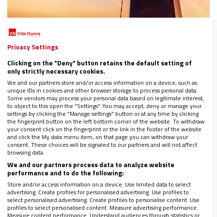
AMÉRICA
|
CULTURA
Privacy Settings
¡Viva el Corcovado!
Clicking on the "Deny" button retains the default setting of
03/09/2022
|
JUAN CARLOS RODRÍGUEZ
only strictly necessary cookies.
Un siglo después de que se pusiera su primera piedra, es
We and our partners store and/or access information on a device, such as
el gran emblema de Brasil, pero a la vez la
unique IDs in cookies and other browser storage to process personal data.
Some vendors may process your personal data based on legitimate interest,
representación internacional más icónica de la fe
to object to this open the "Settings". You may accept, deny or manage your
católica de América
settings by clicking the "Manage settings" button or at any time by clicking
Reportaje completo solo para suscriptores
the fingerprint button on the left bottom corner of the website. To withdraw
your consent click on the fingerprint or the link in the footer of the website
and click the My data menu item, on that page you can withdraw your
consent. These choices will be signaled to our partners and will not affect
browsing data.
We and our partners process data to analyze website
performance and to do the following:
Store and/or access information on a device. Use limited data to select
advertising. Create profiles for personalised advertising. Use profiles to
select personalised advertising. Create profiles to personalise content. Use
profiles to select personalised content. Measure advertising performance.
Measure content performance. Understand audiences through statistics or