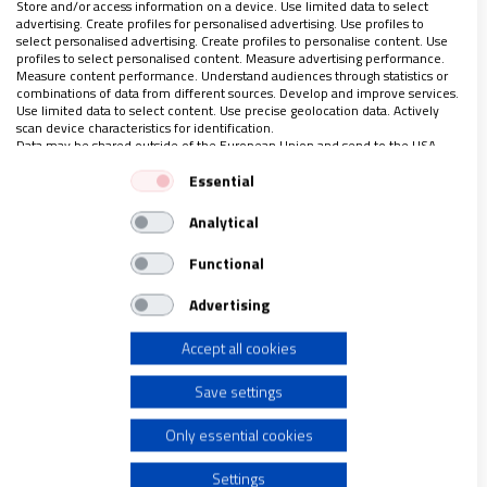
Store and/or access information on a device. Use limited data to select
advertising. Create profiles for personalised advertising. Use profiles to
select personalised advertising. Create profiles to personalise content. Use
MÉXICO
profiles to select personalised content. Measure advertising performance.
Measure content performance. Understand audiences through statistics or
Pese a la violencia, la Iglesia en Michoacán
combinations of data from different sources. Develop and improve services.
pide a los fieles no replegarse en sus casas
Use limited data to select content. Use precise geolocation data. Actively
scan device characteristics for identification.
12/08/2019
|
MIROSLAVA LÓPEZ
Data may be shared outside of the European Union and send to the USA.
El obispo auxiliar de Morelia, Juan Espinoza Jiménez, se
Your consent and the cookie policy applies solely to this website/app.
Essential
refirió al asesinato de 19 personas ocurrido en días
View Partner List (1 IAB Vendors)
pasados en Uruapan
Analytical
We use your data for the following purposes:
Señaló que lo ocurrido en ese municipio del estado de
Michoacán “es terrible, es dramático, y a cualquier
IAB processing purposes:
Functional
persona le puede conmover”
Store and/or access information on a device
Advertising
Accept all cookies
Use limited data to select advertising
Save settings
Create profiles for personalised advertising
Only essential cookies
Use profiles to select personalised advertising
Settings