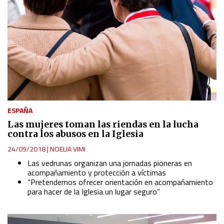
IAB Special Features:
Use precise geolocation data
Identify devices based on information actively requested
Non-IAB processing purposes:
Essential
ESPAÑA
Analytical
Las mujeres toman las riendas en la lucha
contra los abusos en la Iglesia
Functional
24/09/2018
|
NOELIA VIMI
Las vedrunas organizan una jornadas pioneras en
Advertising
acompañamiento y protección a víctimas
“Pretendemos ofrecer orientación en acompañamiento
para hacer de la Iglesia un lugar seguro”