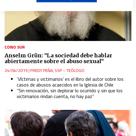
Create profiles to personalise content
Use profiles to select personalised content
CONO SUR
Measure advertising performance
Anselm Grün: “La sociedad debe hablar
abiertamente sobre el abuso sexual”
Measure content performance
24/04/2019
|
FREDY PEÑA, SSP – TEÓLOGO
‘Víctimas y victimarios’ es el libro del autor sobre los
Understand audiences through statistics or combinations
casos de abusos acaecidos en la Iglesia de Chile
of data from different sources
“Sin renovación, sin deplorar lo ocurrido y sin que los
victimarios rindan cuenta, no hay paz”
Develop and improve services
Use limited data to select content