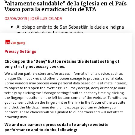
“altamente saludable” de la Iglesia en el País
Vasco para la erradicación de ETA
02/09/2019
|
JOSÉ LUIS CELADA
Al obispo emérito de San Sebastián le duele e indigna
que se dude de esta cooperación
Aun así, hace autocrítica por una atención “real pero
insuficiente” a las víctimas
Privacy Settings
Clicking on the "Deny" button retains the default setting of
only strictly necessary cookies.
We and our partners store and/or access information on a device, such as
unique IDs in cookies and other browser storage to process personal data.
Some vendors may process your personal data based on legitimate interest,
to object to this open the "Settings". You may accept, deny or manage your
settings by clicking the "Manage settings" button or at any time by clicking
the fingerprint button on the left bottom corner of the website. To withdraw
your consent click on the fingerprint or the link in the footer of the website
and click the My data menu item, on that page you can withdraw your
consent. These choices will be signaled to our partners and will not affect
browsing data.
We and our partners process data to analyze website
performance and to do the following: