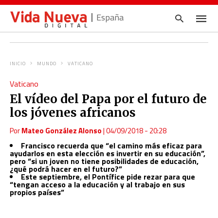
España
INICIO
MUNDO
VATICANO
Escrib
Vaticano
tu
consul
El vídeo del Papa por el futuro de
y
pulsa
los jóvenes africanos
en
INTRO
Por
Mateo González Alonso
|
04/09/2018 - 20:28
Francisco recuerda que “el camino más eficaz para
ayudarlos en esta elección es invertir en su educación”,
pero “si un joven no tiene posibilidades de educación,
¿qué podrá hacer en el futuro?”
Este septiembre, el Pontífice pide rezar para que
“tengan acceso a la educación y al trabajo en sus
propios países”