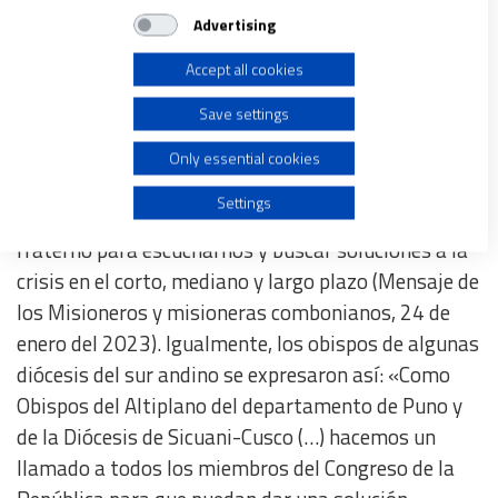
Store and/or access information on a device
enero).
Advertising
Accept all cookies
Use limited data to select advertising
–
Abrir caminos de diálogo:
«Ante la grave crisis
Save settings
social que atraviesa nuestro país con niveles de
Create profiles for personalised advertising
violencia cada vez más preocupantes, invocamos a
Only essential cookies
nuestras autoridades convocar a representantes de
Use profiles to select personalised advertising
Settings
todos los sectores posibles, a una mesa de diálogo
fraterno para escucharnos y buscar soluciones a la
Create profiles to personalise content
crisis en el corto, mediano y largo plazo (Mensaje de
los Misioneros y misioneras combonianos, 24 de
Use profiles to select personalised content
enero del 2023). Igualmente, los obispos de algunas
diócesis del sur andino se expresaron así: «Como
Measure advertising performance
Obispos del Altiplano del departamento de Puno y
de la Diócesis de Sicuani-Cusco (…) hacemos un
Measure content performance
llamado a todos los miembros del Congreso de la