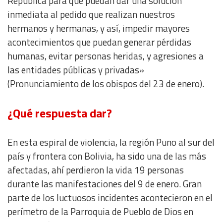
República para que puedan dar una solución
Understand audiences through statistics or combinations
inmediata al pedido que realizan nuestros
of data from different sources
hermanos y hermanas, y así, impedir mayores
acontecimientos que puedan generar pérdidas
Develop and improve services
humanas, evitar personas heridas, y agresiones a
las entidades públicas y privadas»
Use limited data to select content
(Pronunciamiento de los obispos del 23 de enero).
IAB Special Features:
¿Qué respuesta dar?
Use precise geolocation data
Identify devices based on information actively requested
En esta espiral de violencia, la región Puno al sur del
país y frontera con Bolivia, ha sido una de las más
Non-IAB processing purposes:
afectadas, ahí perdieron la vida 19 personas
Essential
durante las manifestaciones del 9 de enero. Gran
parte de los luctuosos incidentes acontecieron en el
Analytical
perímetro de la Parroquia de Pueblo de Dios en