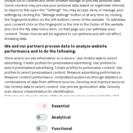
unique IDs in cookies and other browser storage to process personal data.
Some vendors may process your personal data based on legitimate interest,
racismo:
«Denunciamos (…) la estigmatización
to object to this open the "Settings". You may accept, deny or manage your
settings by clicking the "Manage settings" button or at any time by clicking
racial de nuestros hermanos quechuas y aimaras, a
the fingerprint button on the left bottom corner of the website. To withdraw
quienes se les califica de terroristas sin una
your consent click on the fingerprint or the link in the footer of the website
and click the My data menu item, on that page you can withdraw your
investigación previa. Todo esto agudiza la fractura
consent. These choices will be signaled to our partners and will not affect
browsing data.
entre la capital y las otras regiones del Perú. Este
We and our partners process data to analyze website
gobierno no puede aceptar ni resistir un muerto
performance and to do the following:
más» (Pronunciamiento de la Junta directiva
Store and/or access information on a device. Use limited data to select
advertising. Create profiles for personalised advertising. Use profiles to
Nacional de la Conferencia de Religiosos del Perú.
select personalised advertising. Create profiles to personalise content. Use
profiles to select personalised content. Measure advertising performance.
24 de enero). A este se suma el pronunciamiento de
Measure content performance. Understand audiences through statistics or
los religiosos Benedictinos que trabajan en
combinations of data from different sources. Develop and improve services.
Use limited data to select content. Use precise geolocation data. Actively
Chucuito (Puno): «Uno de los verdaderos motivos de
scan device characteristics for identification.
Data may be shared outside of the European Union and send to the USA.
la ira popular en nuestra zona y en todo el país es el
Your consent and the cookie policy applies solely to this website/app.
Essential
demasiado tiempo de desprecio descarado de parte
View Partner List (1 IAB Vendors)
de nuestros gobernantes por el bien común,
Analytical
We use your data for the following purposes:
especialmente de cara a los más pobres y a las
IAB processing purposes:
Functional
poblaciones originarias de nuestra patria» (10 de