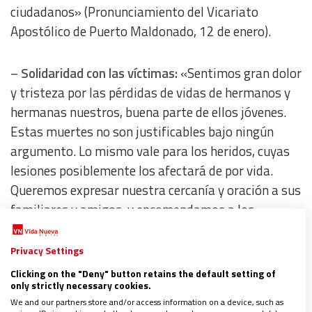
ciudadanos» (Pronunciamiento del Vicariato
Apostólico de Puerto Maldonado, 12 de enero).
–
Solidaridad con las víctimas:
«Sentimos gran dolor
y tristeza por las pérdidas de vidas de hermanos y
hermanas nuestros, buena parte de ellos jóvenes.
Estas muertes no son justificables bajo ningún
argumento. Lo mismo vale para los heridos, cuyas
lesiones posiblemente los afectará de por vida.
Queremos expresar nuestra cercanía y oración a sus
familiares y amigos, y encomendamos a los
difuntos a la misericordia de nuestro Dios»
(Pronunciamiento de la CONFER Juli-Puno,
Privacy Settings
Surandino, 11 de enero).
Clicking on the "Deny" button retains the default setting of
only strictly necessary cookies.
We and our partners store and/or access information on a device, such as
–
Respeto a los pueblos originarios y rechazo al