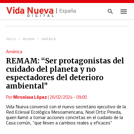
España
INICIO
MUNDO
AMÉRICA
Escrib
América
tu
consul
REMAM: “Ser protagonistas del
y
pulsa
cuidado del planeta y no
en
INTRO
espectadores del deterioro
ambiental”
Por
Miroslava López
|
26/02/2024 - 09:00
Vida Nueva conversó con el nuevo secretario ejecutivo de la
Red Eclesial Ecológica Mesoamerican
a,
Noel Ortiz Pineda
,
q
uien llamó a tomar acciones concretas en el cuidado de la
Casa común, “que lleven a cambios reales y eficaces”