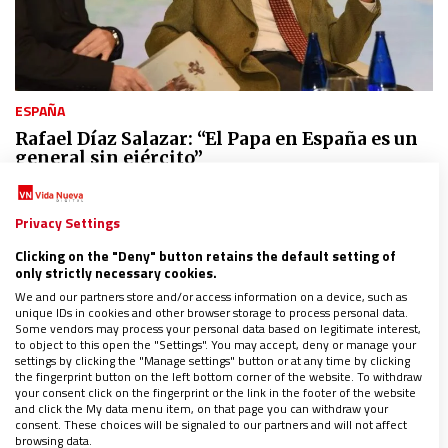
ESPAÑA
Rafael Díaz Salazar: “El Papa en España es un
general sin ejército”
15/11/2019
|
JOSÉ BELTRÁN
El profesor de Sociología y Relaciones Internacionales
Privacy Settings
de la Complutense llama a los colegios religiosos a
aterrizar en el aula la encíclica ‘Laudato si’’
Clicking on the "Deny" button retains the default setting of
Toda la información sobre el XV Congreso de Escuelas
only strictly necessary cookies.
Católicas
We and our partners store and/or access information on a device, such as
unique IDs in cookies and other browser storage to process personal data.
Some vendors may process your personal data based on legitimate interest,
to object to this open the "Settings". You may accept, deny or manage your
settings by clicking the "Manage settings" button or at any time by clicking
the fingerprint button on the left bottom corner of the website. To withdraw
your consent click on the fingerprint or the link in the footer of the website
and click the My data menu item, on that page you can withdraw your
consent. These choices will be signaled to our partners and will not affect
browsing data.