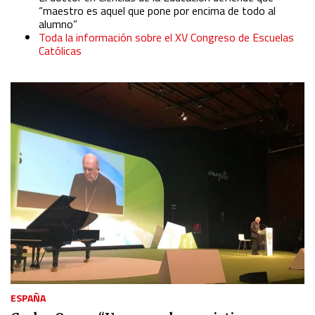
Use limited data to select content
“maestro es aquel que pone por encima de todo al
alumno”
Toda la información sobre el XV Congreso de Escuelas
IAB Special Features:
Católicas
Use precise geolocation data
Identify devices based on information actively requested
Non-IAB processing purposes:
Essential
Analytical
Functional
Advertising
ESPAÑA