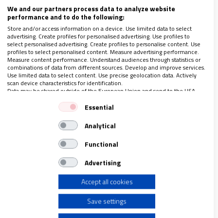
We and our partners process data to analyze website
performance and to do the following:
Store and/or access information on a device. Use limited data to select
advertising. Create profiles for personalised advertising. Use profiles to
select personalised advertising. Create profiles to personalise content. Use
profiles to select personalised content. Measure advertising performance.
Measure content performance. Understand audiences through statistics or
combinations of data from different sources. Develop and improve services.
Use limited data to select content. Use precise geolocation data. Actively
scan device characteristics for identification.
Data may be shared outside of the European Union and send to the USA.
ESPAÑA
Your consent and the cookie policy applies solely to this website/app.
Essential
Celaá desata un “tsunami” político y social
View Partner List (1 IAB Vendors)
por cuestionar la libre elección de colegio
Analytical
We use your data for the following purposes:
15/11/2019
|
JOSÉ BELTRÁN
IAB processing purposes:
Functional
PP, Ciudadanos y VOX defienden que es un derecho
Store and/or access information on a device
constitucional mientras el propio Ministerio de
Advertising
Educación sale al rescate de su titular en un comunicado
Escuelas Católicas advierte de la deriva “de la futura
Accept all cookies
Use limited data to select advertising
reforma educativa que deja entrever la intervención de
la ministra”
Save settings
Toda la información sobre el XV Congreso de Escuelas
Create profiles for personalised advertising
Católicas