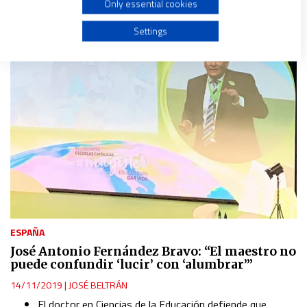
Only essential cookies
Use profiles to select personalised advertising
Settings
Create profiles to personalise content
Use profiles to select personalised content
Measure advertising performance
Measure content performance
Understand audiences through statistics or combinations
ESPAÑA
of data from different sources
José Antonio Fernández Bravo: “El maestro no
puede confundir ‘lucir’ con ‘alumbrar’”
Develop and improve services
14/11/2019
|
JOSÉ BELTRÁN
El doctor en Ciencias de la Educación defiende que