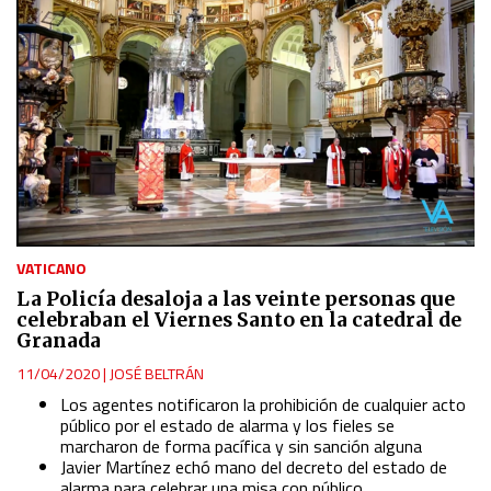
Understand audiences through statistics or combinations
of data from different sources
Develop and improve services
Use limited data to select content
IAB Special Features:
Use precise geolocation data
VATICANO
La Policía desaloja a las veinte personas que
celebraban el Viernes Santo en la catedral de
Identify devices based on information actively requested
Granada
11/04/2020
|
JOSÉ BELTRÁN
Non-IAB processing purposes:
Los agentes notificaron la prohibición de cualquier acto
Essential
público por el estado de alarma y los fieles se
marcharon de forma pacífica y sin sanción alguna
Javier Martínez echó mano del decreto del estado de
Analytical
alarma para celebrar una misa con público,