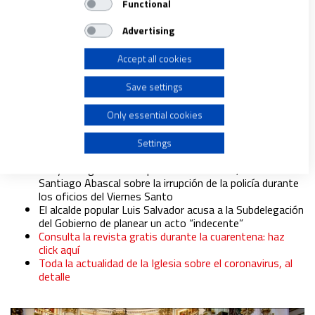
Functional
Store and/or access information on a device
Advertising
Accept all cookies
Use limited data to select advertising
Save settings
ESPAÑA
Create profiles for personalised advertising
Only essential cookies
VOX y PP se enzarzan por el desalojo de la
catedral de Granada debido al coronavirus
Use profiles to select personalised advertising
Settings
12/04/2020
|
JOSÉ BELTRÁN
“Hay más gente en un plató de televisión”, denuncia
Create profiles to personalise content
Santiago Abascal sobre la irrupción de la policía durante
los oficios del Viernes Santo
El alcalde popular Luis Salvador acusa a la Subdelegación
Use profiles to select personalised content
del Gobierno de planear un acto “indecente”
Consulta la revista gratis durante la cuarentena: haz
click aquí
Measure advertising performance
Toda la actualidad de la Iglesia sobre el coronavirus, al
detalle
Measure content performance