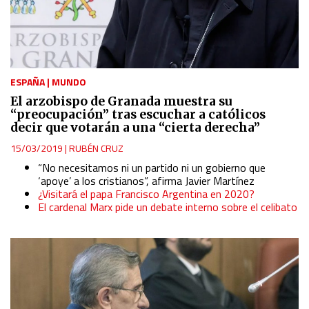
ESPAÑA
|
MUNDO
El arzobispo de Granada muestra su
“preocupación” tras escuchar a católicos
decir que votarán a una “cierta derecha”
15/03/2019
|
RUBÉN CRUZ
“No necesitamos ni un partido ni un gobierno que
‘apoye’ a los cristianos”, afirma Javier Martínez
¿Visitará el papa Francisco Argentina en 2020?
El cardenal Marx pide un debate interno sobre el celibato