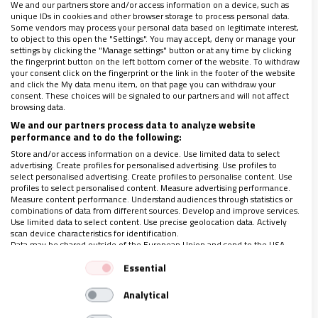
We and our partners store and/or access information on a device, such as
El arzobispo de Granada recuerda que “lo
unique IDs in cookies and other browser storage to process personal data.
Some vendors may process your personal data based on legitimate interest,
esencial del cristianismo es la caridad, y esta
to object to this open the "Settings". You may accept, deny or manage your
debe ser obra de todos”
settings by clicking the "Manage settings" button or at any time by clicking
the fingerprint button on the left bottom corner of the website. To withdraw
25/06/2020
|
ELENA MAGARIÑOS
your consent click on the fingerprint or the link in the footer of the website
Javier Martínez ha subrayado que es primordial recuperar
and click the My data menu item, on that page you can withdraw your
consent. These choices will be signaled to our partners and will not affect
una economía que esté “al servicio de los hombres y no
browsing data.
una economía a la que nosotros tengamos que servir”
Consulta la revista gratis solo hasta el 30 de junio:
We and our partners process data to analyze website
performance and to do the following:
suscríbete ahora con un 20% de descuento
Toda la actualidad de la Iglesia sobre el coronavirus, al
Store and/or access information on a device. Use limited data to select
detalle
advertising. Create profiles for personalised advertising. Use profiles to
select personalised advertising. Create profiles to personalise content. Use
profiles to select personalised content. Measure advertising performance.
Measure content performance. Understand audiences through statistics or
combinations of data from different sources. Develop and improve services.
Use limited data to select content. Use precise geolocation data. Actively
scan device characteristics for identification.
Data may be shared outside of the European Union and send to the USA.
Your consent and the cookie policy applies solely to this website/app.
Essential
View Partner List (1 IAB Vendors)
Analytical
We use your data for the following purposes:
IAB processing purposes: