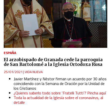
ESPAÑA
El arzobispado de Granada cede la parroquia
de San Bartolomé a la Iglesia Ortodoxa Rusa
25/01/2021
|
VIDA NUEVA
Javier Martínez y Néstor firman un acuerdo por 30 años
coincidiendo con la Semana de Oración por la Unidad de
los Cristianos
¿Quieres saberlo todo sobre ‘Fratelli Tutti’? Pincha aquí
Toda la actualidad de la Iglesia sobre el coronavirus, al
detalle