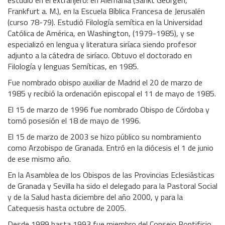
estudió en el extranjero: en Alemania (Sankt Georgen,
Frankfurt a. M.), en la Escuela Bíblica Francesa de Jerusalén
(curso 78-79). Estudió Filología semítica en la Universidad
Católica de América, en Washington, (1979-1985), y se
especializó en lengua y literatura siríaca siendo profesor
adjunto a la cátedra de siríaco. Obtuvo el doctorado en
Filología y lenguas Semíticas, en 1985.
Fue nombrado obispo auxiliar de Madrid el 20 de marzo de
1985 y recibió la ordenación episcopal el 11 de mayo de 1985.
El 15 de marzo de 1996 fue nombrado Obispo de Córdoba y
tomó posesión el 18 de mayo de 1996.
El 15 de marzo de 2003 se hizo público su nombramiento
como Arzobispo de Granada. Entró en la diócesis el 1 de junio
de ese mismo año.
En la Asamblea de los Obispos de las Provincias Eclesiásticas
de Granada y Sevilla ha sido el delegado para la Pastoral Social
y de la Salud hasta diciembre del año 2000, y para la
Catequesis hasta octubre de 2005.
Desde 1989 hasta 1993 fue miembro del Consejo Pontificio