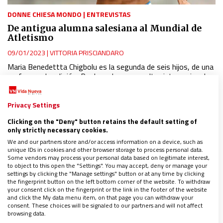
DONNE CHIESA MONDO
|
ENTREVISTAS
De antigua alumna salesiana al Mundial de
Atletismo
09/01/2023
|
VITTORIA PRISCIANDARO
Maria Benedettta Chigbolu es la segunda de seis hijos, de una
profesora de religión, Paola, y de un consultor internacional
nigeriano, Augustine
Privacy Settings
Clicking on the "Deny" button retains the default setting of
only strictly necessary cookies.
We and our partners store and/or access information on a device, such as
unique IDs in cookies and other browser storage to process personal data.
Some vendors may process your personal data based on legitimate interest,
to object to this open the "Settings". You may accept, deny or manage your
settings by clicking the "Manage settings" button or at any time by clicking
the fingerprint button on the left bottom corner of the website. To withdraw
your consent click on the fingerprint or the link in the footer of the website
and click the My data menu item, on that page you can withdraw your
consent. These choices will be signaled to our partners and will not affect
browsing data.