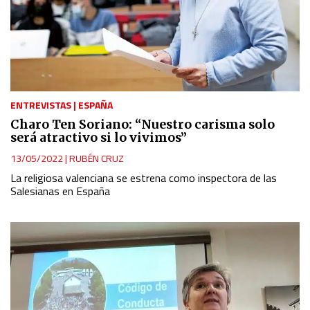
IAB Special Features:
Use precise geolocation data
Identify devices based on information actively requested
ENTREVISTAS
|
ESPAÑA
Charo Ten Soriano: “Nuestro carisma solo
Non-IAB processing purposes:
será atractivo si lo vivimos”
Essential
13/05/2022
|
RUBÉN CRUZ
La religiosa valenciana se estrena como inspectora de las
Analytical
Salesianas en España
Functional
Advertising