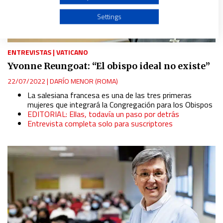
Use profiles to select personalised advertising
Settings
Create profiles to personalise content
ENTREVISTAS
|
VATICANO
Yvonne Reungoat: “El obispo ideal no existe”
Use profiles to select personalised content
22/07/2022
|
DARÍO MENOR (ROMA)
La salesiana francesa es una de las tres primeras
Measure advertising performance
mujeres que integrará la Congregación para los Obispos
EDITORIAL: Ellas, todavía un paso por detrás
Entrevista completa solo para suscriptores
Measure content performance
Understand audiences through statistics or combinations
of data from different sources
Develop and improve services
Use limited data to select content