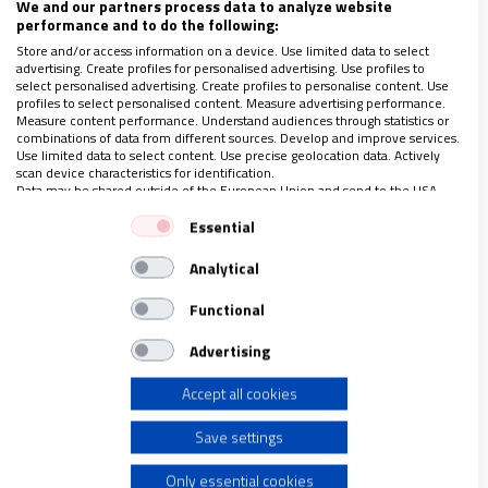
We and our partners process data to analyze website
performance and to do the following:
Store and/or access information on a device. Use limited data to select
advertising. Create profiles for personalised advertising. Use profiles to
DONNE CHIESA MONDO
|
MUNDO
select personalised advertising. Create profiles to personalise content. Use
profiles to select personalised content. Measure advertising performance.
Ser Salesianas: desde Filipinas hasta Benín
Measure content performance. Understand audiences through statistics or
combinations of data from different sources. Develop and improve services.
02/11/2022
|
VITTORIA PRISCIANDARO
Use limited data to select content. Use precise geolocation data. Actively
scan device characteristics for identification.
En el 150 aniversario de las Hijas de María Auxiliadora
Data may be shared outside of the European Union and send to the USA.
recorremos sus proyectos por todo el mundo con un mismo
Your consent and the cookie policy applies solely to this website/app.
sello: la vocación de educar
Essential
View Partner List (1 IAB Vendors)
Analytical
We use your data for the following purposes:
IAB processing purposes:
Functional
Store and/or access information on a device
Advertising
Accept all cookies
Use limited data to select advertising
Save settings
Create profiles for personalised advertising
Only essential cookies