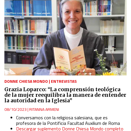
DONNE CHIESA MONDO
|
ENTREVISTAS
Grazia Loparco: “La comprensión teológica
de la mujer reequilibra la manera de entender
la autoridad en la Iglesia”
08/10/2023
|
RITANNA ARMENI
Conversamos con la religiosa salesiana, que es
profesora de la Pontificia Facultad Auxilium de Roma
Descargar suplemento Donne Chiesa Mondo completo