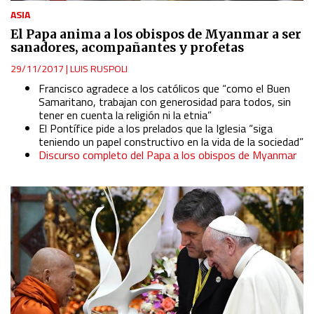
ASIA
Use profiles to select personalised content
El Papa anima a los obispos de Myanmar a ser
sanadores, acompañantes y profetas
Measure advertising performance
29/11/2017
|
LUIS RUSPOLI
Francisco agradece a los católicos que “como el Buen
Measure content performance
Samaritano, trabajan con generosidad para todos, sin
tener en cuenta la religión ni la etnia”
El Pontífice pide a los prelados que la Iglesia “siga
Understand audiences through statistics or combinations
teniendo un papel constructivo en la vida de la sociedad”
of data from different sources
Discurso completo del Papa a los obispos de Myanmar
Develop and improve services
Use limited data to select content
IAB Special Features:
Use precise geolocation data