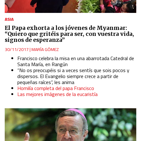
ASIA
El Papa exhorta a los jóvenes de Myanmar:
“Quiero que gritéis para ser, con vuestra vida,
signos de esperanza”
30/11/2017
|
MARÍA GÓMEZ
Francisco celebra la misa en una abarrotada Catedral de
Santa María, en Rangún
“No os preocupéis si a veces sentís que sois pocos y
dispersos. El Evangelio siempre crece a partir de
pequeñas raíces”, les anima
Homilía completa del papa Francisco
Las mejores imágenes de la eucaristía