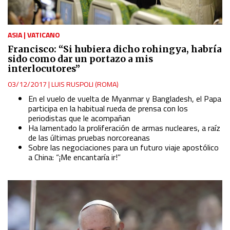
ASIA
|
VATICANO
Francisco: “Si hubiera dicho rohingya, habría
sido como dar un portazo a mis
interlocutores”
03/12/2017
|
LUIS RUSPOLI (ROMA)
En el vuelo de vuelta de Myanmar y Bangladesh, el Papa
participa en la habitual rueda de prensa con los
periodistas que le acompañan
Ha lamentado la proliferación de armas nucleares, a raíz
de las últimas pruebas norcoreanas
Sobre las negociaciones para un futuro viaje apostólico
a China: “¡Me encantaría ir!”