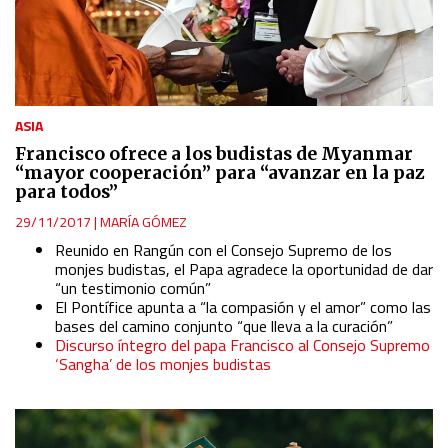
Identify devices based on information actively requested
Non-IAB processing purposes:
Essential
ASIA
Francisco ofrece a los budistas de Myanmar
Analytical
“mayor cooperación” para “avanzar en la paz
para todos”
Functional
29/11/2017
|
MARÍA GÓMEZ
Reunido en Rangún con el Consejo Supremo de los
Advertising
monjes budistas, el Papa agradece la oportunidad de dar
“un testimonio común”
El Pontífice apunta a “la compasión y el amor” como las
bases del camino conjunto “que lleva a la curación”
Discurso íntegro del papa Francisco al Consejo Supremo
‘Sangha’ de los monjes budistas