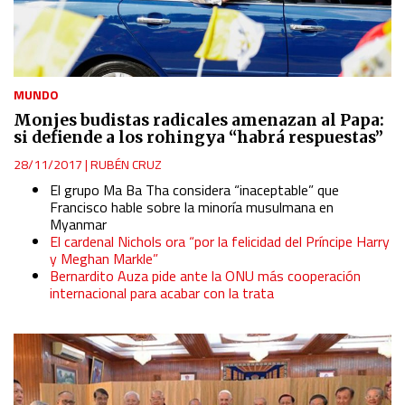
MUNDO
Monjes budistas radicales amenazan al Papa:
si defiende a los rohingya “habrá respuestas”
28/11/2017
|
RUBÉN CRUZ
El grupo Ma Ba Tha considera “inaceptable” que
Francisco hable sobre la minoría musulmana en
Myanmar
El cardenal Nichols ora “por la felicidad del Príncipe Harry
y Meghan Markle”
Bernardito Auza pide ante la ONU más cooperación
internacional para acabar con la trata