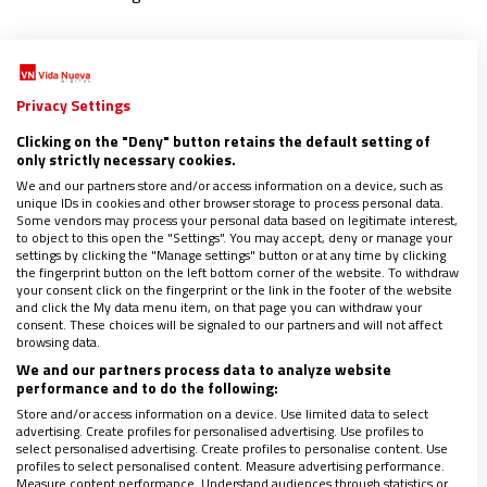
Privacy Settings
Clicking on the "Deny" button retains the default setting of
only strictly necessary cookies.
We and our partners store and/or access information on a device, such as
unique IDs in cookies and other browser storage to process personal data.
Some vendors may process your personal data based on legitimate interest,
to object to this open the "Settings". You may accept, deny or manage your
settings by clicking the "Manage settings" button or at any time by clicking
the fingerprint button on the left bottom corner of the website. To withdraw
your consent click on the fingerprint or the link in the footer of the website
and click the My data menu item, on that page you can withdraw your
consent. These choices will be signaled to our partners and will not affect
browsing data.
We and our partners process data to analyze website
ASIA
performance and to do the following:
Bangladesh espera a Francisco: sin enorme
Store and/or access information on a device. Use limited data to select
expectación pero con mucho respeto
advertising. Create profiles for personalised advertising. Use profiles to
select personalised advertising. Create profiles to personalise content. Use
29/11/2017
|
ANTONIO PELAYO (ENV. ESPECIAL A BANGLADESH)
profiles to select personalised content. Measure advertising performance.
Measure content performance. Understand audiences through statistics or