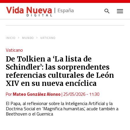
España
INICIO
MUNDO
VATICANO
Escrib
Vaticano
tu
consul
De Tolkien a ‘La lista de
y
pulsa
Schindler’: las sorprendentes
en
INTRO
referencias culturales de León
XIV en su nueva encíclica
Por
Mateo González Alonso
|
25/05/2026 - 11:30
El Papa, al reflexionar sobre la Inteligencia Artificial y la
Doctrina Social en ‘Magnifica humanitas’, acude también a
Beethoven o el Guernica