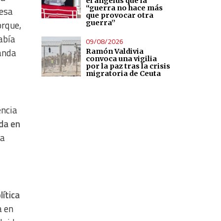
el ángelus que la
“guerra no hace más
mesa
que provocar otra
guerra”
orque,
abía
09/08/2026
banda
Ramón Valdivia
convoca una vigilia
por la paz tras la crisis
migratoria de Ceuta
encia
da en
ra
ítica
a en