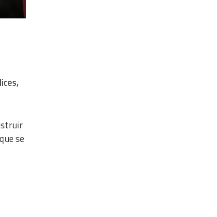
ices,
nstruir
 que se