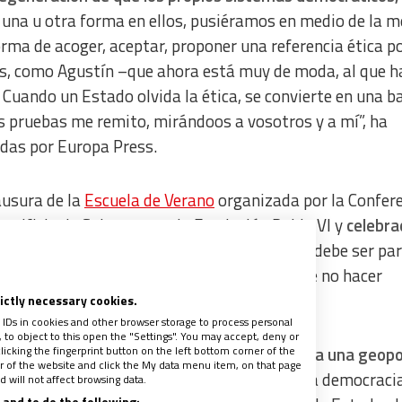
 una u otra forma en ellos, pusiéramos en medio de la 
orma de acoger, aceptar, proponer una referencia ética p
cos, como Agustín –que ahora está muy de moda, al que h
 Cuando un Estado olvida la ética, se convierte en una 
as pruebas me remito, mirándoos a vosotros y a mí”, ha
idas por Europa Press.
ausura de la
Escuela de Verano
organizada por la Confer
ontificia de Salamanca y la Fundación Pablo VI y
celebra
ntido, ha precisado que la “referencia ética” debe ser pa
 sino también para los ciudadanos a la hora de no hacer
al pedir una “factura en negro”.
rictly necessary cookies.
 IDs in cookies and other browser storage to process personal
to object to this open the "Settings". You may accept, deny or
licking the fingerprint button on the left bottom corner of the
colapso de la democracia. La oportunidad para una geopol
ter of the website and click the My data menu item, on that page
ualizado que prefiere hablar de “crisis” de la democraci
 will not affect browsing data.
and to do the following: