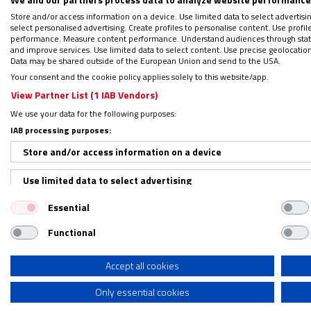
lugar de “colapso” aunque ha reconocido q
Store and/or access information on a device. Use limited data to select advertising
es posible todo”.
select personalised advertising. Create profiles to personalise content. Use profi
performance. Measure content performance. Understand audiences through statis
and improve services. Use limited data to select content. Use precise geolocation d
También ha criticado que “las democracias 
Data may be shared outside of the European Union and send to the USA.
Your consent and the cookie policy applies solely to this website/app.
en las que se da “una paguita” porque les
“i
View Partner List (1 IAB Vendors)
subvenciones”
y ha subrayado que el Estado
We use your data for the following purposes:
Por otro lado, ha alertado de un “fenómeno
IAB processing purposes:
Orgullo y contra las leyes aprobadas en l
Store and/or access information on a device
decidir el propio género”.
Use limited data to select advertising
“Terapias afirmativas” vs. “terap
Essential
Create profiles for personalised advertising
Functional
Use profiles to select personalised advertising
“No solo crisis, es un fenómeno de deconstr
aprobadas en España en los últimos 10 años
Create profiles to personalise content
Accept all cookies
hay un proyecto de deconstrucción antropol
Only essential cookies
Use profiles to select personalised content
despreciando el cuerpo,
como expresión máxi