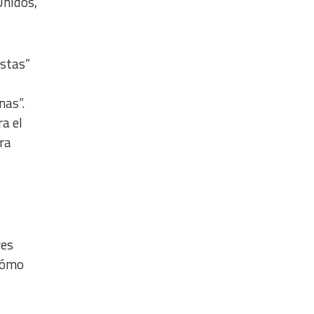
Unidos,
istas”
nas”.
a el
ra
yes
 cómo