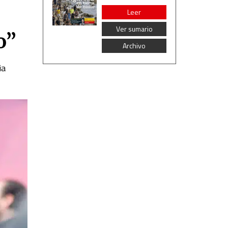
Leer
Ver sumario
o”
Archivo
ia