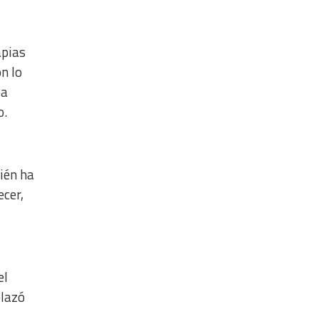
apias
n lo
pa
o.
bién ha
ecer,
el
plazó