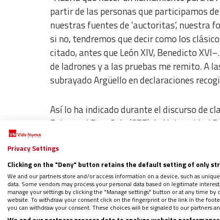
partir de las personas que participamos de
nuestras fuentes de ‘auctoritas’, nuestra f
si no, tendremos que decir como los clási
citado, antes que León XIV, Benedicto XVI–.
de ladrones y a las pruebas me remito. A l
subrayado Argüello en declaraciones recog
Así lo ha indicado durante el discurso de cl
Episcopal Española (CEE), la Universidad P
la sede de la Fundación Pablo VI.
En este se
Privacy Settings
todos, no solo para los “líderes políticos”
“trampas” en la “declaración de la renta” o 
Clicking on the "Deny" button retains the default setting of only st
We and our partners store and/or access information on a device, such as unique
data. Some vendors may process your personal data based on legitimate interest, 
manage your settings by clicking the "Manage settings" button or at any time by c
Sobre el título de la Escuela de Verano,
‘El 
website. To withdraw your consent click on the fingerprint or the link in the foo
al servicio del ser humano’,
Argüello ha punt
you can withdraw your consent. These choices will be signaled to our partners and
We and our partners process data to analyze website performance 