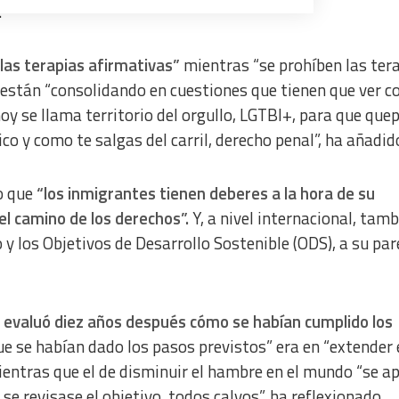
.
 las terapias afirmativas”
mientras “se prohíben las ter
 están “consolidando en cuestiones que tienen que ver co
a from different sources
oy se llama territorio del orgullo, LGTBI+, para que que
o y como te salgas del carril, derecho penal”, ha añadid
o que
“los inmigrantes tienen deberes a la hora de su
el camino de los derechos”.
Y, a nivel internacional, tam
 y los Objetivos de Desarrollo Sostenible (ODS), a su par
 evaluó diez años después cómo se habían cumplido los
 que se habían dado los pasos previstos” era en “extender 
ientras que el de disminuir el hambre en el mundo “se a
 revisase el objetivo, todos calvos”, ha reflexionado.