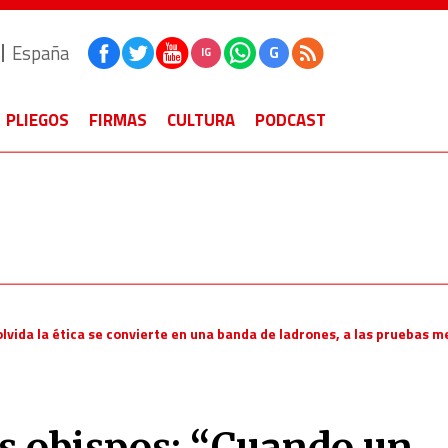
España
G
IG
PLIEGOS
FIRMAS
CULTURA
PODCAST
olvida la ética se convierte en una banda de ladrones, a las pruebas m
os obispos: “Cuando un