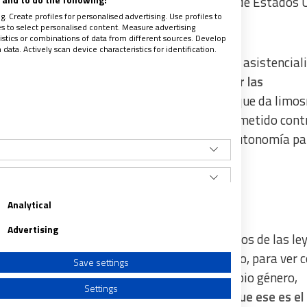
ue estando Donald “Trump en la presidencia de Estados 
. Create profiles for personalised advertising. Use profiles to
les to select personalised content. Measure advertising
tics or combinations of data from different sources. Develop
ata. Actively scan device characteristics for identification.
liberales se han “convertido en democracias asistencial
nteresan ciudadanos pasivos comprados por las
 no debe “convertirse en una Cáritas laica que da limos
 de deconstrucción antropológica” y ha arremetido contr
os últimos años sobre sexo y género dando “autonomía pa
ias de conversión”
Analytical
Advertising
ucción, basta leer las exposiciones de motivos de las le
 referidas a las cuestiones de sexo y género, para ver
Save settings
ógica, de autonomía para decidir yo mi propio género,
Settings
ma orgullosa, qué bien lo del orgullo, porque ese es el