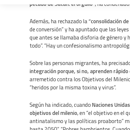
pecado de Satán: el orgullo”
, ha condenado
Measure advertising performance
Measure content performance
Además, ha rechazado la
“consolidación de
de conversión” y ha apuntado que las leyes
Understand audiences through statistics or combinations of dat
que antes se llamaba disforia de género y h
Develop and improve services
todo”. “Hay un confesionalismo antropológic
Use limited data to select content
Sobre las personas migrantes, ha precisad
IAB Special Features:
integración porque, si no, aprenden rápido 
Use precise geolocation data
arremetido contra los Objetivos del Milenio
Identify devices based on information actively requested
“heridos por la misma toxina y virus”.
Non-IAB processing purposes:
Essential
Según ha indicado, cuando
Naciones Unidas
objetivos del milenio
, en “el objetivo en el
Analytical
antinatalismo y las políticas proaborto” m
Functional
hasta 2050”. “Pobres hambrientos. Cuando se