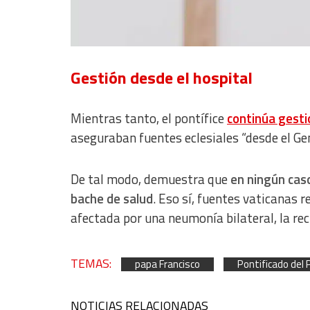
IAB Special Features:
Use precise geolocation data
Identify devices based on information actively requested
Gestión desde el hospital
Non-IAB processing purposes:
Essential
Mientras tanto, el pontífice
continúa gesti
Analytical
aseguraban fuentes eclesiales “desde el Geme
Functional
De tal modo, demuestra que
en ningún cas
Advertising
bache de salud
. Eso sí, f
uentes vaticanas r
afectada por una neumonía bilateral, la re
TEMAS:
papa Francisco
Pontificado del 
NOTICIAS RELACIONADAS