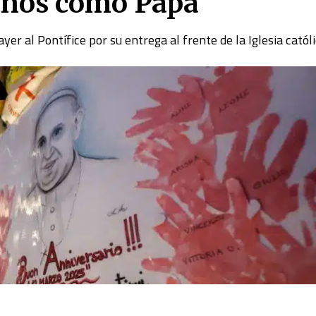
años como Papa
yer al Pontífice por su entrega al frente de la Iglesia catól