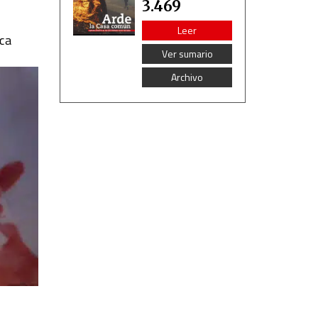
3.469
Leer
ica
Ver sumario
Archivo