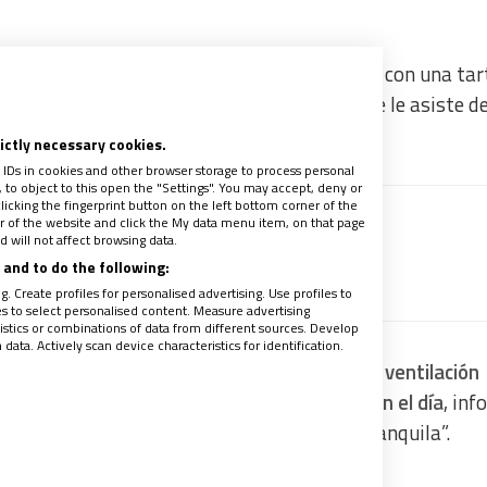
este jueves los doce años de su Pontificado con una tar
nal médico del Hospital Gemelli de Roma que le asiste de
a Oficina de Prensa de la Santa Sede.
rictly necessary cookies.
 IDs in cookies and other browser storage to process personal
to object to this open the "Settings". You may accept, deny or
licking the fingerprint button on the left bottom corner of the
ter of the website and click the My data menu item, on that page
 recibir gratis la mejor información
 will not affect browsing data.
and to do the following:
recibe un avance de los contenidos
. Create profiles for personalised advertising. Use profiles to
les to select personalised content. Measure advertising
tics or combinations of data from different sources. Develop
ata. Actively scan device characteristics for identification.
le, si bien
continúa con la alternancia entre ventilación
genación de alto flujo con cánulas nasales en el día
, in
ún el parte médico, ha pasado una noche “tranquila”.