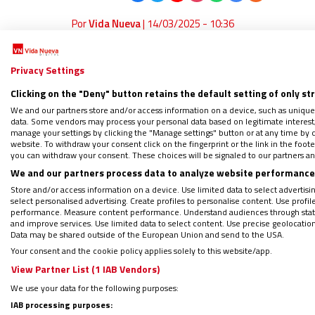
Por
Vida Nueva
|
14/03/2025 - 10:36
El
papa Francisco
ha celebrado brevemente 
velas que le ha sido entregada por el perso
Privacy Settings
pasado 14 de febrero, según ha informado l
Clicking on the "Deny" button retains the default setting of only st
We and our partners store and/or access information on a device, such as unique
data. Some vendors may process your personal data based on legitimate interest, 
manage your settings by clicking the "Manage settings" button or at any time by c
website. To withdraw your consent click on the fingerprint or the link in the foo
WHATSAPP: Sigue nuestro canal para
you can withdraw your consent. These choices will be signaled to our partners and
We and our partners process data to analyze website performance 
Regístrate en el boletín gratuito y 
Store and/or access information on a device. Use limited data to select advertising
select personalised advertising. Create profiles to personalise content. Use profi
performance. Measure content performance. Understand audiences through statis
and improve services. Use limited data to select content. Use precise geolocation d
Data may be shared outside of the European Union and send to the USA.
Asimismo, la salud del Pontífice sigue estab
Your consent and the cookie policy applies solely to this website/app.
mecánica no invasiva durante la noche y oxi
View Partner List (1 IAB Vendors)
Europa Press. En estas circunstancias, seg
We use your data for the following purposes:
IAB processing purposes: