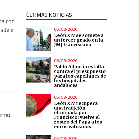
ÚLTIMAS NOTICIAS
ta con
sde el
06/08/2026
León XIV se somete a
un tercer grado en la
JMJ franciscana
06/08/2026
Pablo Alborán estalla
contra el presupuesto
para los capellanes de
los hospitales
andaluces
06/08/2026
León XIV recupera
una tradición
eliminada por
formó
Francisco: vuelve el
rostro del Papa a los
euros vaticanos
05/08/2026