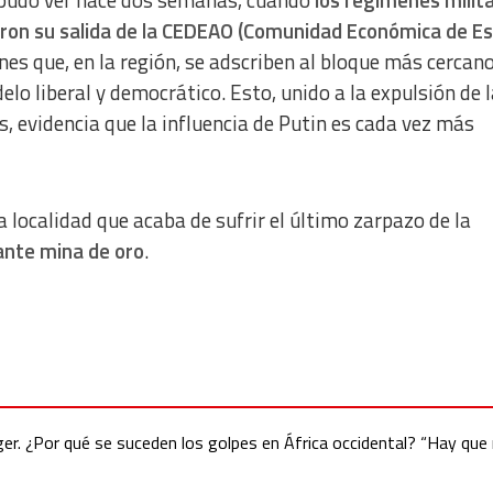
 pudo ver hace dos semanas, cuando
los regímenes milit
ciaron su salida de la CEDEAO (Comunidad Económica de E
ones que, en la región, se adscriben al bloque más cercano
o liberal y democrático. Esto, unido a la expulsión de 
, evidencia que la influencia de Putin es cada vez más
a localidad que acaba de sufrir el último zarpazo de la
ante mina de oro
.
ger. ¿Por qué se suceden los golpes en África occidental? “Hay que 