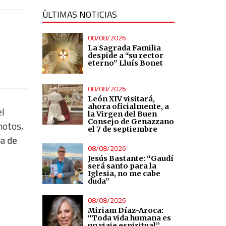
ÚLTIMAS NOTICIAS
08/08/2026
La Sagrada Familia
despide a “su rector
eterno” Lluís Bonet
08/08/2026
León XIV visitará,
ahora oficialmente, a
el
la Virgen del Buen
Consejo de Genazzano
motos,
el 7 de septiembre
la de
08/08/2026
Jesús Bastante: “Gaudí
será santo para la
Iglesia, no me cabe
duda”
08/08/2026
Miriam Díaz-Aroca:
“Toda vida humana es
un viaje espiritual”