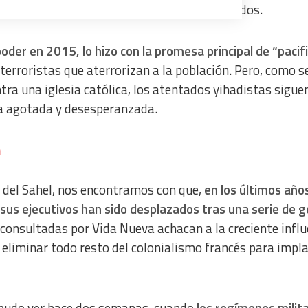
a violencia ocasionada por grupos incontrolados.
poder en 2015, lo hizo con la promesa principal de “pacifi
 terroristas que aterrorizan a la población. Pero, como s
a from different sources
ra una iglesia católica, los atentados yihadistas sigue
a agotada y desesperanzada.
n
n del Sahel, nos encontramos con que,
en los últimos año
sus ejecutivos han sido desplazados tras una serie de g
 consultadas por Vida Nueva achacan a la creciente influ
e eliminar todo resto del colonialismo francés para impl