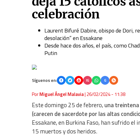
deja 15 católicos 
celebración
Laurent Bifuré Dabire, obispo de Dori, 
desolación” en Essakane
Desde hace dos años, el país, como Chad,
Putin
Síguenos en:
IG
G
Por
Miguel Ángel Malavia
|
26/02/2024 - 11:38
Este domingo 25 de febrero,
una treintena 
(carecen de sacerdote por las altas condici
Essakane, en Burkina Faso, han sufrido el 
15 muertos y dos heridos.