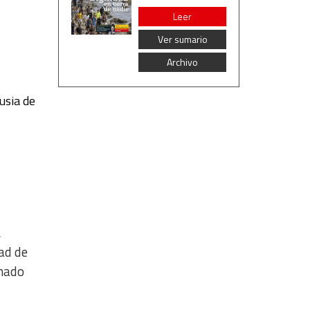
Leer
Ver sumario
Archivo
usia de
a
ad de
onado