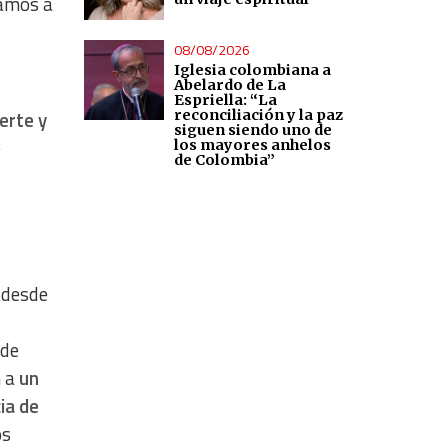
tamos a
08/08/2026
Iglesia colombiana a
Abelardo de La
Espriella: “La
reconciliación y la paz
erte y
siguen siendo uno de
e
los mayores anhelos
de Colombia”
o desde
 de
n a
un
ia de
os