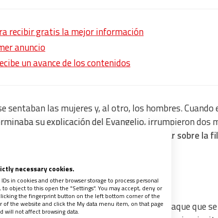
 recibir gratis la mejor información
mer anuncio
recibe un avance de los contenidos
e sentaban las mujeres y, al otro, los hombres. Cuando 
erminaba su explicación del Evangelio, irrumpieron dos 
s bajar de los ciclos,
comenzaron a disparar sobre la fi
ecidos
.
rictly necessary cookies.
 IDs in cookies and other browser storage to process personal
to object to this open the "Settings". You may accept, deny or
licking the fingerprint button on the left bottom corner of the
ter of the website and click the My data menu item, on that page
bispo de Dori, la diócesis golpeada por un ataque que se
 will not affect browsing data.