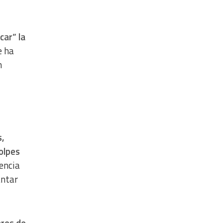
car” la
e ha
n
s,
olpes
encia
antar