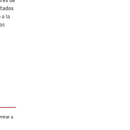
ares de
stados
 a la
las
mirar a