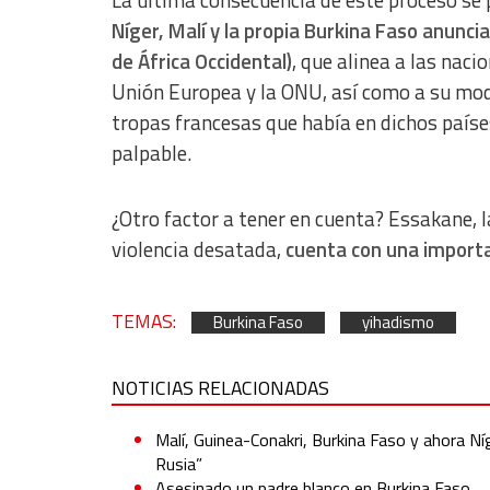
La última consecuencia de este proceso se
Níger, Malí y la propia Burkina Faso anun
Advertising
de África Occidental)
, que alinea a las naci
Unión Europea y la ONU, así como a su model
tropas francesas que había en dichos países
palpable.
¿Otro factor a tener en cuenta? Essakane, l
violencia desatada,
cuenta con una import
TEMAS:
Burkina Faso
yihadismo
NOTICIAS RELACIONADAS
Malí, Guinea-Conakri, Burkina Faso y ahora Ní
Rusia”
Asesinado un padre blanco en Burkina Faso