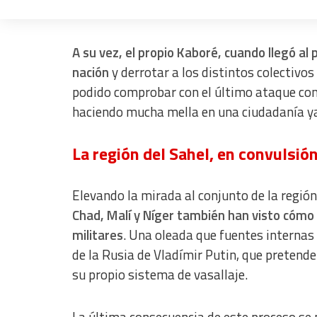
internos, víctimas en su gran mayoría de l
Measure advertising performance
Measure content performance
A su vez, el propio Kaboré, cuando llegó al 
nación
y derrotar a los distintos colectivos
Understand audiences through statistics or combinations of dat
podido comprobar con el último ataque cont
Develop and improve services
haciendo mucha mella en una ciudadanía y
Use limited data to select content
La región del Sahel, en convulsió
IAB Special Features:
Use precise geolocation data
Elevando la mirada al conjunto de la regió
Identify devices based on information actively requested
Chad, Malí y Níger también han visto cómo 
militares
. Una oleada que fuentes internas
Non-IAB processing purposes:
de la Rusia de Vladímir Putin, que pretend
Essential
su propio sistema de vasallaje.
Analytical
Functional