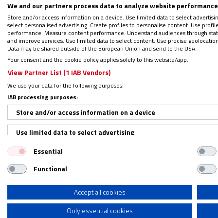
presupone de carácter yihadista, ha llamad
We and our partners process data to analyze website performance 
rezar
por el eterno descanso de los que han 
Store and/or access information on a device. Use limited data to select advertising
select personalised advertising. Create profiles to personalise content. Use profi
consuelo de los corazones afligidos
”.
performance. Measure content performance. Understand audiences through statis
and improve services. Use limited data to select content. Use precise geolocation d
Data may be shared outside of the European Union and send to the USA.
Finalmente, el prelado también ha pedido o
Your consent and the cookie policy applies solely to this website/app.
desolación en nuestro país
. Que nuestros e
View Partner List (1 IAB Vendors)
Cuaresma traigan paz y seguridad a nuestro
We use your data for the following purposes:
IAB processing purposes:
Supuestos garantes de la seguri
Store and/or access information on a device
Use limited data to select advertising
Además del reto de hacer frente a las milic
Essential
Create profiles for personalised advertising
que hace dos años, el 24 de enero de 2022,
Functional
Movimiento Patriótico de Salvaguardia y Res
Use profiles to select personalised advertising
Estado, Roch Marc Christian Kaboré. Preci
Create profiles to personalise content
Accept all cookies
sector del ejército a instaurar este “Gobier
la “inseguridad”
, lamentando que en el paí
Only essential cookies
Use profiles to select personalised content