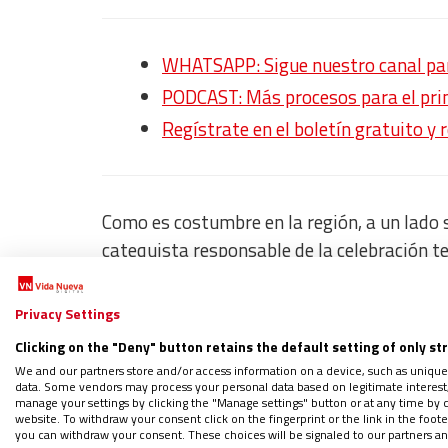
WHATSAPP: Sigue nuestro canal para
PODCAST: Más procesos para el pri
Regístrate en el boletín gratuito y 
Como es costumbre en la región, a un lado s
catequista responsable de la celebración t
cada una con dos hombres armados, que, tra
los hombres, siendo varones todos los fall
Privacy Settings
Clicking on the "Deny" button retains the default setting of only st
Por los que han muerto en la fe
We and our partners store and/or access information on a device, such as unique
data. Some vendors may process your personal data based on legitimate interest, 
manage your settings by clicking the "Manage settings" button or at any time by c
website. To withdraw your consent click on the fingerprint or the link in the foo
En un comunicado, Laurent Bifuré Dabire, o
you can withdraw your consent. These choices will be signaled to our partners and