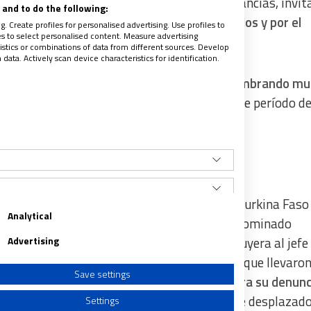
o a la oración: “En estas dolorosas circunstancias, invi
and to do the following:
muerto en la fe, por la curación de los heridos y por el
. Create profiles for personalised advertising. Use profiles to
les to select personalised content. Measure advertising
tics or combinations of data from different sources. Develop
ata. Actively scan device characteristics for identification.
rar “
por la conversión de quienes siguen sembrando mu
sfuerzos de penitencia y oración durante este período d
 país”.
dad
ias terroristas, la situación es compleja en Burkina Fas
Analytical
 un golpe militar, encabezado por el autodenominado
tauración, se hiciera con el poder y destituyera al jefe
Advertising
samente, uno de los principales argumentos que llevaro
Save settings
no de transición” (lo sigue siendo aún hoy) era su denunc
s hay repartidos más de un millón y medio de desplazad
Settings