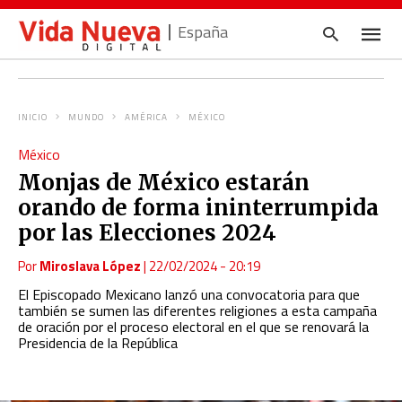
España
INICIO
MUNDO
AMÉRICA
MÉXICO
Escrib
México
tu
consul
Monjas de México estarán
y
pulsa
orando de forma ininterrumpida
en
INTRO
por las Elecciones 2024
Por
Miroslava López
|
22/02/2024 - 20:19
El Episcopado Mexicano lanzó una convocatoria para que
también se sumen las diferentes religiones a esta campaña
de oración por el proceso electoral en el que se renovará la
Presidencia de la República