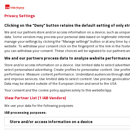
Síguenos en:
IG
G
Privacy Settings
Clicking on the "Deny" button retains the default setting of only st
Por
Vida Nueva
|
21/02/2023 - 18:15
We and our partners store and/or access information on a device, such as unique
El alcalde de Valencia, Joan Ribó, y el nue
data. Some vendors may process your personal data based on legitimate interest, 
manage your settings by clicking the "Manage settings" button or at any time by c
primera vez este martes tras la toma de
po
website. To withdraw your consent click on the fingerprint or the link in the foo
you can withdraw your consent. These choices will be signaled to our partners and
primera reunión se han abordado, entre otras
We and our partners process data to analyze website performance 
neutralidad del Ayuntamiento de la capital 
Store and/or access information on a device. Use limited data to select advertising
un comunicado recogido por Europa Press.
select personalised advertising. Create profiles to personalise content. Use profi
performance. Measure content performance. Understand audiences through statis
and improve services. Use limited data to select content. Use precise geolocation d
Data may be shared outside of the European Union and send to the USA.
Your consent and the cookie policy applies solely to this website/app.
PODCAST: Timothy Broglio y la Igle
View Partner List (1 IAB Vendors)
Regístrate en el boletín gratuito y 
We use your data for the following purposes:
IAB processing purposes:
Store and/or access information on a device