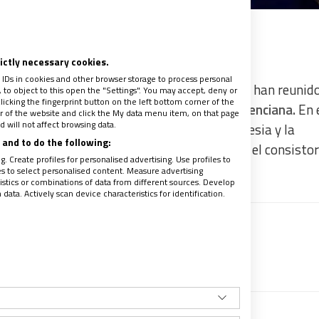
rictly necessary cookies.
 IDs in cookies and other browser storage to process personal
vo arzobispo de Valencia, Enrique Benavent, se han reunid
to object to this open the "Settings". You may accept, deny or
licking the fingerprint button on the left bottom corner of the
sesión del prelado al frente de la Iglesia valenciana.
En 
ter of the website and click the My data menu item, on that page
 will not affect browsing data.
 cuestiones, el uso del valenciano en la Iglesia y la
and to do the following:
en los actos religiosos, según ha informado el consistor
. Create profiles for personalised advertising. Use profiles to
les to select personalised content. Measure advertising
tics or combinations of data from different sources. Develop
ata. Actively scan device characteristics for identification.
sia estadounidense
recibe un avance de los contenidos