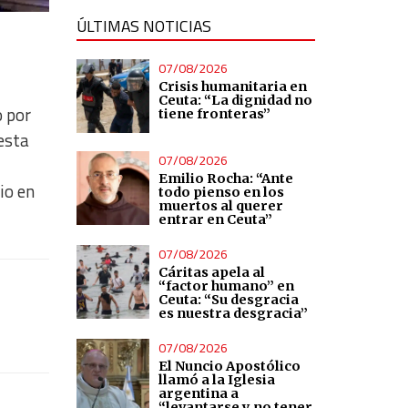
ÚLTIMAS NOTICIAS
07/08/2026
Crisis humanitaria en
Ceuta: “La dignidad no
o por
tiene fronteras”
esta
07/08/2026
Emilio Rocha: “Ante
io en
todo pienso en los
muertos al querer
entrar en Ceuta”
07/08/2026
Cáritas apela al
“factor humano” en
Ceuta: “Su desgracia
es nuestra desgracia”
07/08/2026
El Nuncio Apostólico
llamó a la Iglesia
argentina a
“levantarse y no tener