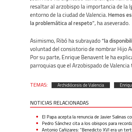
resaltar al arzobispo la importancia de la 
Identify devices based on information actively requested
entorno de la ciudad de Valencia.
Hemos est
Non-IAB processing purposes:
la problemática al respeto”
, ha aseverado.
Essential
Asimismo, Ribó ha subrayado
“la disponib
Analytical
voluntad del consistorio de nombrar Hijo Ad
Functional
Por su parte, Enrique Benavent le ha explic
parroquias que el Arzobispado de Valencia 
Advertising
TEMAS:
Archidiócesis de Valencia
Enriq
NOTICIAS RELACIONADAS
El Papa acepta la renuncia de Javier Salinas c
Pedro Sánchez cita a los obispos para recorda
Antonio Cañizares: “Benedicto XVI era un tert