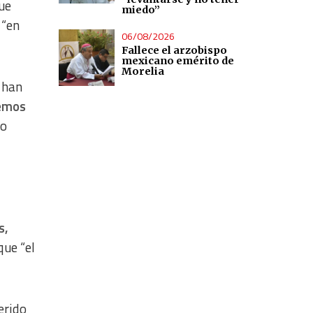
ue
miedo”
 “en
06/08/2026
Fallece el arzobispo
mexicano emérito de
Morelia
e han
emos
do
s,
que “el
erido