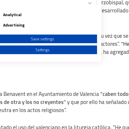
cuentro, que se ha celebrado en el Palacio Arzobispal, q
able”
, al tiempo que ha precisado que se ha desarrollado
Analytical
Advertising
tido el responsable municipal, explicando a su vez que s
Save settings
rado que “hay una coincidencia en muchos factores”.
“H
Settings
aspectos que a mí me parecen importantes”
, ha agrega
a from different sources
o a Benavent en el Ayuntamiento de Valencia
“caben todo
s de otra y los no creyentes”
y que por ello ha señalado 
eutra en los actos religiosos”.
ado el uso del valenciano en la liturgia católica. “He qu