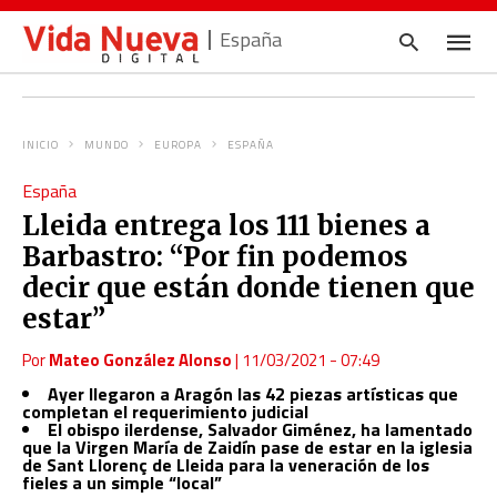
España
INICIO
MUNDO
EUROPA
ESPAÑA
Escrib
España
tu
consul
Lleida entrega los 111 bienes a
y
pulsa
Barbastro: “Por fin podemos
en
INTRO
decir que están donde tienen que
estar”
Por
Mateo González Alonso
|
11/03/2021 - 07:49
Ayer llegaron a Aragón las 42 piezas artísticas que
completan el requerimiento judicial
El obispo ilerdense, Salvador Giménez, ha lamentado
que la Virgen María de Zaidín pase de estar en la iglesia
de Sant Llorenç de Lleida para la veneración de los
fieles a un simple “local”