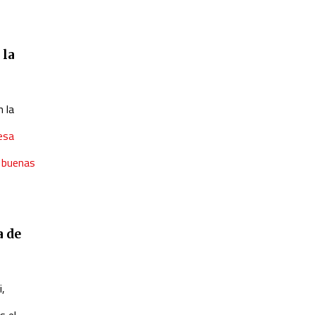
 la
 la
esa
n buenas
a de
i,
s el