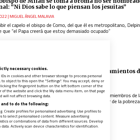
zobispo de Milán se toma a broma no ser nombrad
al: “Ni Dios sabe lo que piensan los jesuitas”
022
|
MIGUEL ÁNGEL MALAVIA
ibir el capelo el obispo de Como, del que él es metropolitano, Delpin
e que “el Papa creerá que estoy demasiado ocupado”
NO
rictly necessary cookies.
Bienaventuranzas del obispo’: los mandamientos d
 IDs in cookies and other browser storage to process personal
ara los pastores de la Iglesia
to object to this open the "Settings". You may accept, deny or
licking the fingerprint button on the left bottom corner of the
021
|
DARÍO MENOR (ROMA)
ter of the website and click the My data menu item, on that page
o repartió ayer una cuartilla en su encuentro con los miembros de l
 will not affect browsing data.
cia Episcopal Italiana que insta a los prelados “hacer de la pobreza
and to do the following:
e vida” y “no encerrarse en los palacios del poder”
. Create profiles for personalised advertising. Use profiles to
les to select personalised content. Measure advertising
tics or combinations of data from different sources. Develop
ata. Actively scan device characteristics for identification.