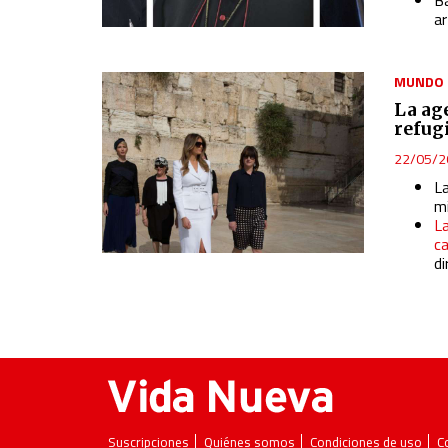
a
MUNDO
La ag
refug
22/05/2
L
m
L
ca
d
Suscripciones
Quiénes somos
Condiciones de uso
C