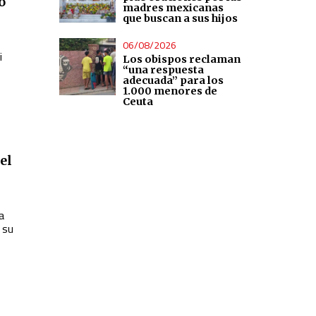
o
madres mexicanas
que buscan a sus hijos
06/08/2026
i
Los obispos reclaman
“una respuesta
adecuada” para los
1.000 menores de
Ceuta
el
a
 su