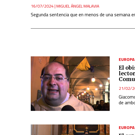
16/07/2024
|
MIGUEL ÁNGEL MALAVIA
Segunda sentencia que en menos de una semana emi
EUROPA
El ob
lecto
Comu
21/02/2
Giacom
de ambo
EUROPA