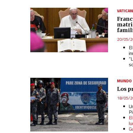
Develop and improve services
VATICA
Franc
Use limited data to select content
matri
IAB Special Features:
famil
Use precise geolocation data
20/05/2
El
Identify devices based on information actively requested
i
“L
Non-IAB processing purposes:
s
Essential
MUNDO
Analytical
Los p
Functional
18/05/2
Advertising
Un
Pi
El
l
G