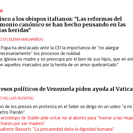
NO
isco a los obispos italianos: “Las reformas del
monio canónico se han hecho pensando en las
ias heridas”
019
|
ELENA MAGARIÑOS
 Papa ha destacado ante la CEI la importancia de “no alargar
nnecesariamente” los procesos de nulidad
a Iglesia es madre y se preocupa por el bien de sus hijos, que en e
on aquellos marcados por la herida de un amor quebrantado”
resos políticos de Venezuela piden ayuda al Vatic
018
|
LUIS RUSPOLI
o de los presos en protesta en el Sebin se dirige en un video “a m
etro Parolin”
 arzobispo de Dublin pide votar no al aborto para “honrar a las muj
ucharon por ser madres”
ualterio Basseti: “La precariedad daña la dignidad humana”