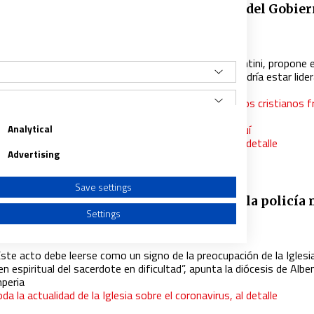
bispos italianos apoyan la continuidad del Gobie
e
021
|
DARÍO MENOR (ROMA)
l arzobispo de Campobasso-Bojano, Giancarlo Bregantini, propone e
cimiento de un “partido de vocación católica” que podría estar lide
 actual primer ministro
ete el martes 19 de enero a la conferencia online ‘Los cristianos f
as vacunas del Covid-19’
Analytical
uieres saberlo todo sobre ‘Fratelli Tutti’? Pincha aquí
da la actualidad de la Iglesia sobre el coronavirus, al detalle
Advertising
Save settings
ispo italiano suspende a un cura al que la policía
Settings
osesión de cocaína
020
|
ELENA MAGARIÑOS
ste acto debe leerse como un signo de la preocupación de la Iglesia
en espiritual del sacerdote en dificultad”, apunta la diócesis de Alb
mperia
da la actualidad de la Iglesia sobre el coronavirus, al detalle
a from different sources