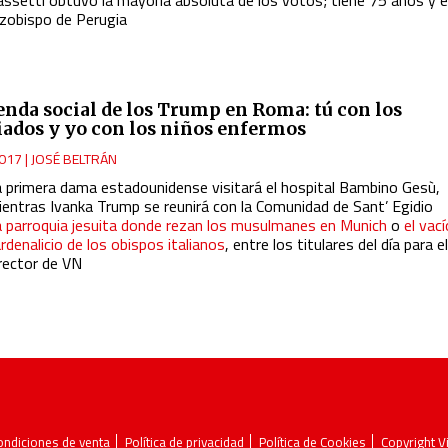
rzobispo de Perugia
enda social de los Trump en Roma: tú con los
iados y yo con los niños enfermos
017
|
JOSÉ BELTRÁN
a primera dama estadounidense visitará el hospital Bambino Gesù,
ientras Ivanka Trump se reunirá con la Comunidad de Sant’ Egidio
a parroquia jesuita donde rezan los musulmanes en Munich
o
el vac
rdenalicio de los obispos italianos
, entre los titulares del día para e
irector de VN
ondiciones de venta
Política de privacidad
Política de Cookies
Copyright 