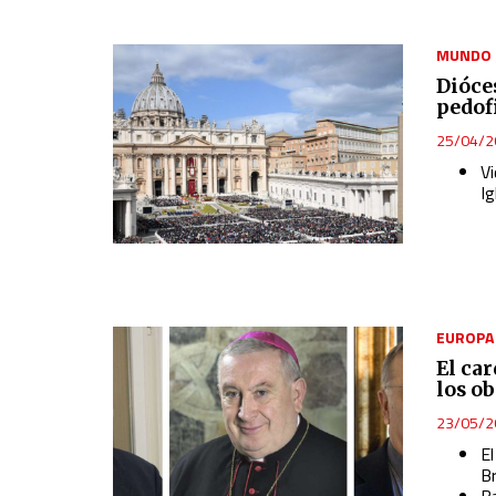
MUNDO
Dióce
pedof
25/04/2
V
Ig
EUROPA
El ca
los ob
23/05/2
El
B
B