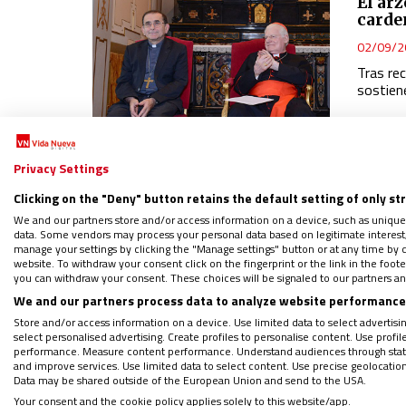
El ar
carden
02/09/2
Tras rec
sostien
Privacy Settings
VATICA
Clicking on the "Deny" button retains the default setting of only st
‘Las 
We and our partners store and/or access information on a device, such as unique
Papa p
data. Some vendors may process your personal data based on legitimate interest, 
manage your settings by clicking the "Manage settings" button or at any time by c
23/11/2
website. To withdraw your consent click on the fingerprint or the link in the foo
Francisc
you can withdraw your consent. These choices will be signaled to our partners and
Conferen
We and our partners process data to analyze website performance 
estilo d
Store and/or access information on a device. Use limited data to select advertising
select personalised advertising. Create profiles to personalise content. Use profi
performance. Measure content performance. Understand audiences through statis
and improve services. Use limited data to select content. Use precise geolocation d
Data may be shared outside of the European Union and send to the USA.
EUROPA
Your consent and the cookie policy applies solely to this website/app.