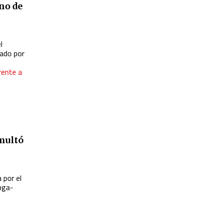
rno de
l
rado por
rente a
 multó
 por el
enga-