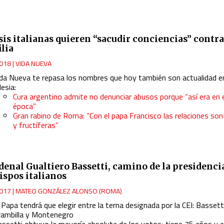
sis italianas quieren “sacudir conciencias” contra
ilia
018
|
VIDA NUEVA
ida Nueva te repasa los nombres que hoy también son actualidad en
lesia:
Cura argentino admite no denunciar abusos porque “así era en 
época”
Gran rabino de Roma: “Con el papa Francisco las relaciones so
y fructíferas”
rdenal Gualtiero Bassetti, camino de la presidenci
ispos italianos
017
|
MATEO GONZÁLEZ ALONSO (ROMA)
 Papa tendrá que elegir entre la terna designada por la CEI: Bassett
rambilla y Montenegro
assetti obtuvo la mayoría absoluta de los votos; tiene 75 años y e