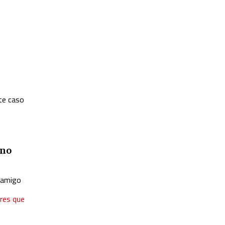
ste caso
ano
i amigo
eres que