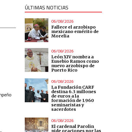
ÚLTIMAS NOTICIAS
06/08/2026
Fallece el arzobispo
mexicano emérito de
Morelia
06/08/2026
León XIV nombra a
Eusebio Ramos como
nuevo arzobispo de
Puerto Rico
06/08/2026
La Fundación CARF
destina 6.3 millones
empeño
de euros a la
formación de 1.960
seminaristas y
sacerdotes
06/08/2026
El cardenal Parolin
pide oraciones por las