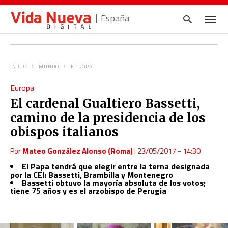
España
INICIO
MUNDO
EUROPA
Escrib
Europa
tu
consul
El cardenal Gualtiero Bassetti,
y
pulsa
camino de la presidencia de los
en
INTRO
obispos italianos
Por
Mateo González Alonso (Roma)
|
23/05/2017 - 14:30
El Papa tendrá que elegir entre la terna designada
por la CEI: Bassetti, Brambilla y Montenegro
Bassetti obtuvo la mayoría absoluta de los votos;
tiene 75 años y es el arzobispo de Perugia