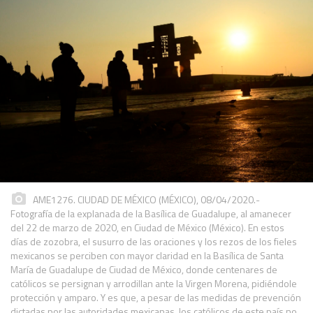
AME1276. CIUDAD DE MÉXICO (MÉXICO), 08/04/2020.-
Fotografía de la explanada de la Basílica de Guadalupe, al amanecer
del 22 de marzo de 2020, en Ciudad de México (México). En estos
días de zozobra, el susurro de las oraciones y los rezos de los fieles
mexicanos se perciben con mayor claridad en la Basílica de Santa
María de Guadalupe de Ciudad de México, donde centenares de
católicos se persignan y arrodillan ante la Virgen Morena, pidiéndole
protección y amparo. Y es que, a pesar de las medidas de prevención
dictadas por las autoridades mexicanas, los católicos de este país no