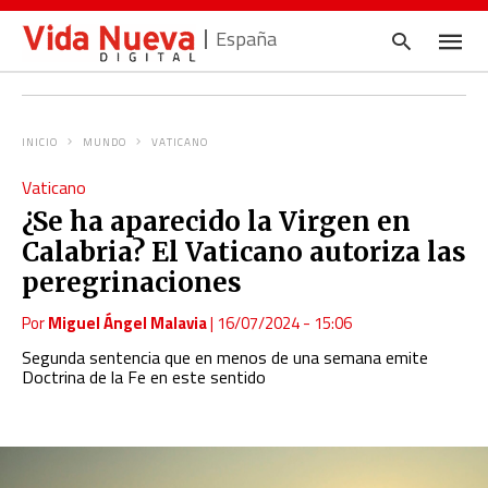
España
INICIO
MUNDO
VATICANO
Escrib
Vaticano
tu
consul
¿Se ha aparecido la Virgen en
y
pulsa
Calabria? El Vaticano autoriza las
en
INTRO
peregrinaciones
Por
Miguel Ángel Malavia
|
16/07/2024 - 15:06
Segunda sentencia que en menos de una semana emite
Doctrina de la Fe en este sentido