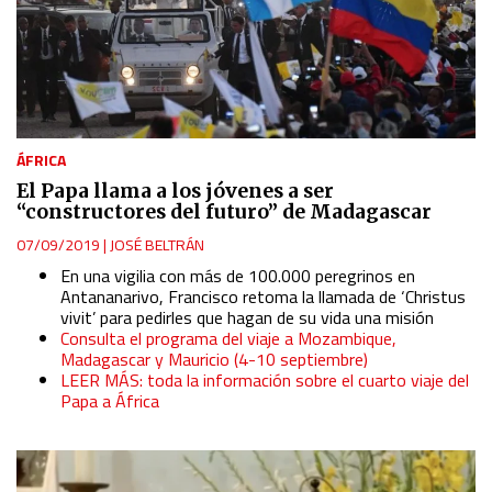
ÁFRICA
El Papa llama a los jóvenes a ser
“constructores del futuro” de Madagascar
07/09/2019
|
JOSÉ BELTRÁN
En una vigilia con más de 100.000 peregrinos en
Antananarivo, Francisco retoma la llamada de ‘Christus
vivit’ para pedirles que hagan de su vida una misión
Consulta el programa del viaje a Mozambique,
Madagascar y Mauricio (4-10 septiembre)
LEER MÁS: toda la información sobre el cuarto viaje del
Papa a África