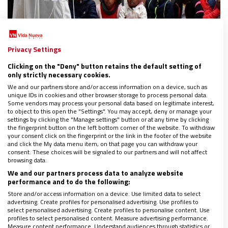
ÁFRICA
El Papa, a los niños de Akamasoa: “No bajen
Privacy Settings
los brazos ante la pobreza”
Clicking on the "Deny" button retains the default setting of
08/09/2019
|
JOSÉ BELTRÁN
only strictly necessary cookies.
Más de 8.000 niños bailan y cantan en español ‘Dios
We and our partners store and/or access information on a device, such as
está aquí’ para el Papa en su acogida en la Ciudad de la
unique IDs in cookies and other browser storage to process personal data.
Some vendors may process your personal data based on legitimate interest,
Amistad, la obra social creada por el misionero Pedro
to object to this open the "Settings". You may accept, deny or manage your
Opeka al servicio de los últimos
settings by clicking the "Manage settings" button or at any time by clicking
Consulta el programa del viaje a Mozambique,
the fingerprint button on the left bottom corner of the website. To withdraw
Madagascar y Mauricio (4-10 septiembre)
your consent click on the fingerprint or the link in the footer of the website
LEER MÁS: toda la información sobre el cuarto viaje del
and click the My data menu item, on that page you can withdraw your
Papa a África
consent. These choices will be signaled to our partners and will not affect
browsing data.
We and our partners process data to analyze website
performance and to do the following:
Store and/or access information on a device. Use limited data to select
advertising. Create profiles for personalised advertising. Use profiles to
select personalised advertising. Create profiles to personalise content. Use
profiles to select personalised content. Measure advertising performance.
Measure content performance. Understand audiences through statistics or