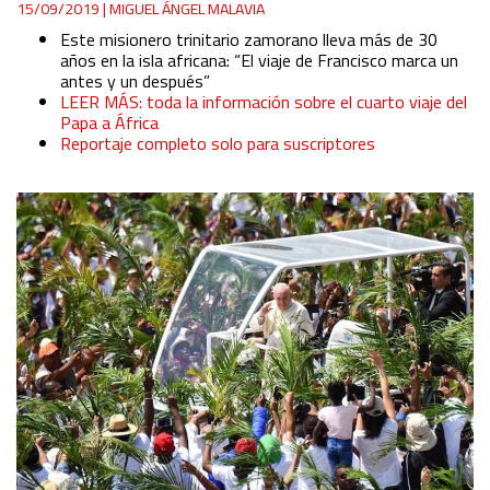
15/09/2019
|
MIGUEL ÁNGEL MALAVIA
Este misionero trinitario zamorano lleva más de 30
años en la isla africana: “El viaje de Francisco marca un
antes y un después”
LEER MÁS: toda la información sobre el cuarto viaje del
Papa a África
Reportaje completo solo para suscriptores