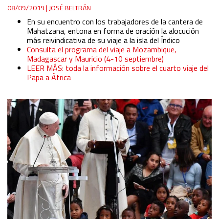
08/09/2019
|
JOSÉ BELTRÁN
En su encuentro con los trabajadores de la cantera de
Mahatzana, entona en forma de oración la alocución
más reivindicativa de su viaje a la isla del Índico
Consulta el programa del viaje a Mozambique,
Madagascar y Mauricio (4-10 septiembre)
LEER MÁS: toda la información sobre el cuarto viaje del
Papa a África