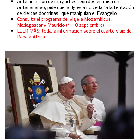
Ante un millón de malgaches reunidos en misa en
Identify devices based on information actively requested
Antananarivo, pide que la Iglesia no ceda “a la tentación
de ciertas doctrinas” que manipulan el Evangelio
Consulta el programa del viaje a Mozambique,
Non-IAB processing purposes:
Madagascar y Mauricio (4-10 septiembre)
Essential
LEER MÁS: toda la información sobre el cuarto viaje del
Papa a África
Analytical
Functional
Advertising