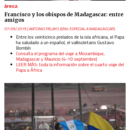
ÁFRICA
Francisco y los obispos de Madagascar: entre
amigos
07/09/2019
|
ANTONIO PELAYO (ENV. ESPECIAL A MADAGASCAR)
Entre los veinticinco prelados de la isla africana, el Papa
ha saludado a un español, el vallisoletano Gustavo
Bombín
Consulta el programa del viaje a Mozambique,
Madagascar y Mauricio (4-10 septiembre)
LEER MÁS: toda la información sobre el cuarto viaje del
Papa a África