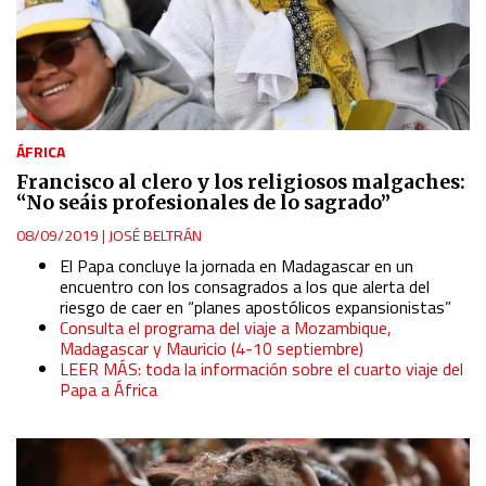
ÁFRICA
Francisco al clero y los religiosos malgaches:
“No seáis profesionales de lo sagrado”
08/09/2019
|
JOSÉ BELTRÁN
El Papa concluye la jornada en Madagascar en un
encuentro con los consagrados a los que alerta del
riesgo de caer en “planes apostólicos expansionistas”
Consulta el programa del viaje a Mozambique,
Madagascar y Mauricio (4-10 septiembre)
LEER MÁS: toda la información sobre el cuarto viaje del
Papa a África