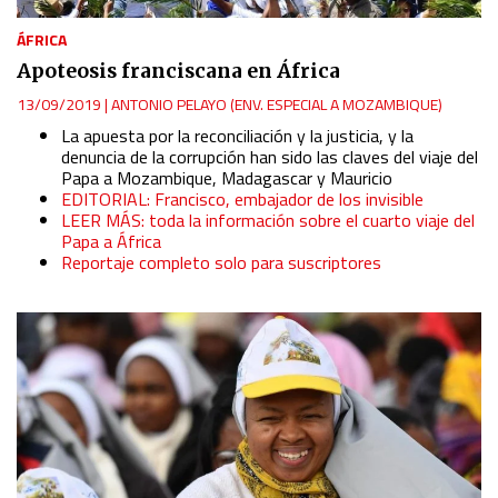
ÁFRICA
Apoteosis franciscana en África
13/09/2019
|
ANTONIO PELAYO (ENV. ESPECIAL A MOZAMBIQUE)
La apuesta por la reconciliación y la justicia, y la
denuncia de la corrupción han sido las claves del viaje del
Papa a Mozambique, Madagascar y Mauricio
EDITORIAL: Francisco, embajador de los invisible
LEER MÁS: toda la información sobre el cuarto viaje del
Papa a África
Reportaje completo solo para suscriptores