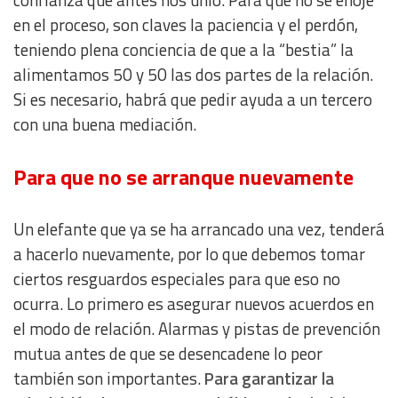
confianza que antes nos unió. Para que no se enoje
en el proceso, son claves la paciencia y el perdón,
Develop and improve services
teniendo plena conciencia de que a la “bestia” la
alimentamos 50 y 50 las dos partes de la relación.
Use limited data to select content
Si es necesario, habrá que pedir ayuda a un tercero
con una buena mediación.
IAB Special Features:
Use precise geolocation data
Para que no se arranque nuevamente
Identify devices based on information actively requested
Un elefante que ya se ha arrancado una vez, tenderá
a hacerlo nuevamente, por lo que debemos tomar
Non-IAB processing purposes:
ciertos resguardos especiales para que eso no
Essential
ocurra. Lo primero es asegurar nuevos acuerdos en
el modo de relación. Alarmas y pistas de prevención
Analytical
mutua antes de que se desencadene lo peor
también son importantes.
Para garantizar la
Functional