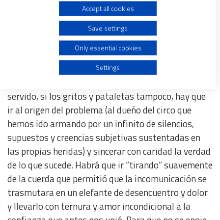
Accept all cookies
Use limited data to select advertising
¿Cómo sacar al elefante del camino? Si queremos
que el vínculo prospere, que se fortalezca y sea una
Save settings
Create profiles for personalised advertising
fuente de gracia y alegría, y no de una de estrés y
Only essential cookies
amenaza constante,
hay que tomar la decisión de
Use profiles to select personalised advertising
Settings
hacerle frente a la “bestia” que se ha instalado en
media de la relación
. Si los “bocinazos” no han
Create profiles to personalise content
servido, si los gritos y pataletas tampoco, hay que
ir al origen del problema (al dueño del circo que
Use profiles to select personalised content
hemos ido armando por un infinito de silencios,
supuestos y creencias subjetivas sustentadas en
Measure advertising performance
las propias heridas) y sincerar con caridad la verdad
de lo que sucede. Habrá que ir “tirando” suavemente
Measure content performance
de la cuerda que permitió que la incomunicación se
trasmutara en un elefante de desencuentro y dolor
Understand audiences through statistics or combinations
y llevarlo con ternura y amor incondicional a la
of data from different sources