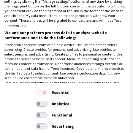
settings by clicking the "Manage settings" button or at any time by clicking
the fingerprint button on the left bottom corner of the website. To withdraw
your consent click on the fingerprint or the link in the footer of the website
Si no conversamos hasta entendernos, algunas
and click the My data menu item, on that page you can withdraw your
consent. These choices will be signaled to our partners and will not affect
relaciones llamadas a darnos contención y hogar se
browsing data.
comienzan a malograr y a dañar a todos
.
We and our partners process data to analyze website
performance and to do the following:
Desencuentros por el modo de proceder con las
Store and/or access information on a device. Use limited data to select
decisiones económicas, con la crianza de los hijos,
advertising. Create profiles for personalised advertising. Use profiles to
select personalised advertising. Create profiles to personalise content. Use
con los padres, con la administración del tiempo,
profiles to select personalised content. Measure advertising performance.
Measure content performance. Understand audiences through statistics or
con las redes sociales, con los amigos, con la salud,
combinations of data from different sources. Develop and improve services.
con la intimidad, con la espiritualidad, con el
Use limited data to select content. Use precise geolocation data. Actively
scan device characteristics for identification.
trabajo o con las pantallas en general, por solo dar
Data may be shared outside of the European Union and send to the USA.
algunos ejemplos, comienzan a edificarse como
Your consent and the cookie policy applies solely to this website/app.
Essential
View Partner List (1 IAB Vendors)
verdaderas murallas (o elefantes de cemento) que
Analytical
We use your data for the following purposes:
nos alejan a unos de otros y que nadie está
IAB processing purposes:
dispuesto, por temor o inconciencia, a reconocer o a
Functional
Store and/or access information on a device
enfrentar.
Advertising