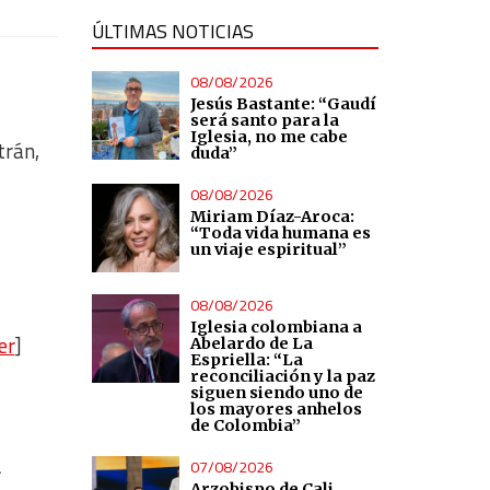
ÚLTIMAS NOTICIAS
08/08/2026
Jesús Bastante: “Gaudí
será santo para la
Iglesia, no me cabe
trán,
duda”
08/08/2026
Miriam Díaz-Aroca:
“Toda vida humana es
un viaje espiritual”
08/08/2026
Iglesia colombiana a
er
]
Abelardo de La
Espriella: “La
reconciliación y la paz
siguen siendo uno de
los mayores anhelos
de Colombia”
07/08/2026
s
Arzobispo de Cali