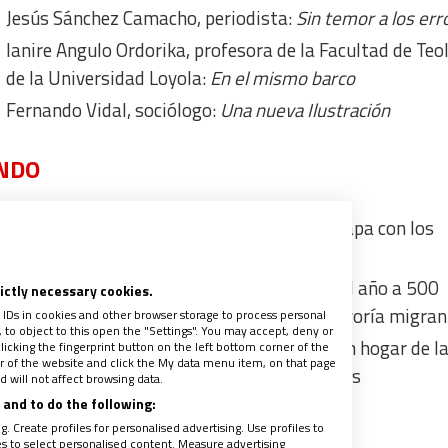
Jesús Sánchez Camacho, periodista:
Sin temor a los err
Ianire Angulo Ordorika, profesora de la Facultad de Teo
de la Universidad Loyola:
En el mismo barco
Fernando Vidal, sociólogo:
Una nueva Ilustración
ONDO
Cáritas Canarias ultima el encuentro del Papa con los
migrantes en Arguineguín
[
resumen
]
El Centro Lugo de Cáritas Canarias acoge al año a 500
rictly necessary cookies.
mujeres víctimas de la prostitución, la mayoría migra
 IDs in cookies and other browser storage to process personal
to object to this open the "Settings". You may accept, deny or
Cáritas Tenerife estrena el proyecto Ben, un hogar de l
licking the fingerprint button on the left bottom corner of the
ter of the website and click the My data menu item, on that page
estancia para cuatro jóvenes subsaharianos
 will not affect browsing data.
and to do the following:
SIA EN ESPAÑA
. Create profiles for personalised advertising. Use profiles to
les to select personalised content. Measure advertising