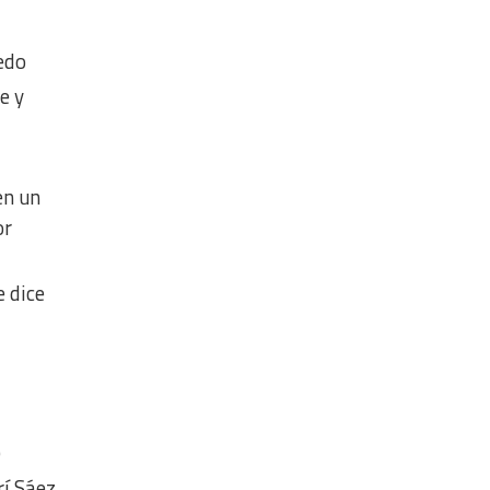
edo
e y
en un
or
 dice
)
rí Sáez