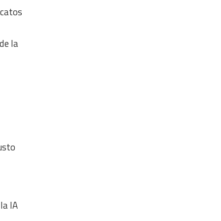
icatos
de la
Justo
la IA