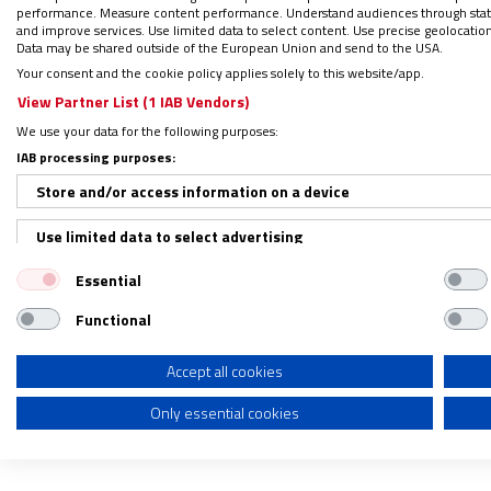
performance. Measure content performance. Understand audiences through statis
and improve services. Use limited data to select content. Use precise geolocation d
Data may be shared outside of the European Union and send to the USA.
Your consent and the cookie policy applies solely to this website/app.
View Partner List (1 IAB Vendors)
We use your data for the following purposes:
IAB processing purposes:
Store and/or access information on a device
Use limited data to select advertising
PLIE
Essential
Create profiles for personalised advertising
Functional
Use profiles to select personalised advertising
Create profiles to personalise content
Accept all cookies
VATI
Only essential cookies
Use profiles to select personalised content
Measure advertising performance