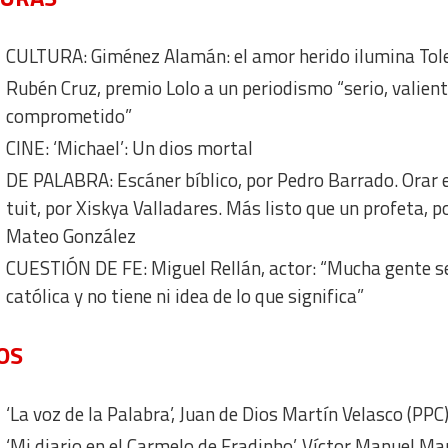
CULTURA: Giménez Alamán: el amor herido ilumina Tol
Rubén Cruz, premio Lolo a un periodismo “serio, valient
comprometido”
CINE: ‘Michael’: Un dios mortal
DE PALABRA: Escáner bíblico, por Pedro Barrado. Orar 
tuit, por Xiskya Valladares. Más listo que un profeta, p
Mateo González
CUESTIÓN DE FE: Miguel Rellán, actor: “Mucha gente se
católica y no tiene ni idea de lo que significa”
OS
‘La voz de la Palabra’, Juan de Dios Martín Velasco (PPC
‘Mi diario en el Carmelo de Fradinho’, Víctor Manuel Ma