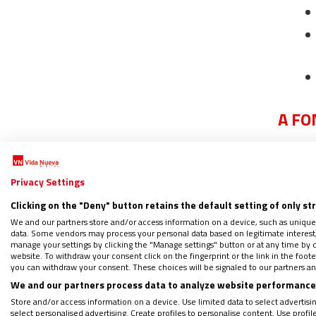
A F
Privacy Settings
Clicking on the "Deny" button retains the default setting of only st
We and our partners store and/or access information on a device, such as unique
data. Some vendors may process your personal data based on legitimate interest, 
manage your settings by clicking the "Manage settings" button or at any time by c
website. To withdraw your consent click on the fingerprint or the link in the foo
you can withdraw your consent. These choices will be signaled to our partners and
We and our partners process data to analyze website performance 
IGLE
Store and/or access information on a device. Use limited data to select advertising
select personalised advertising. Create profiles to personalise content. Use profi