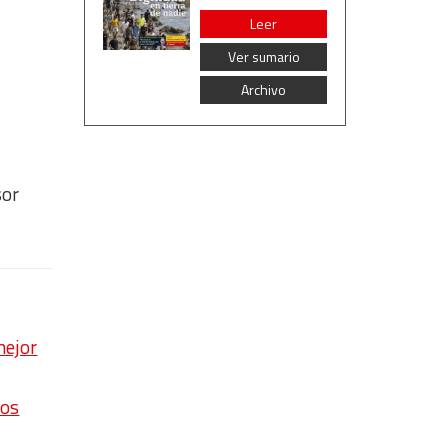
Leer
Ver sumario
Archivo
sor
mejor
los