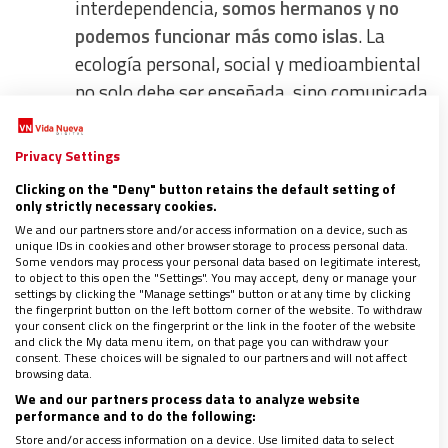
interdependencia,
somos hermanos y no
podemos funcionar más como islas
. La
ecología personal, social y medioambiental
no solo debe ser enseñada, sino comunicada
y promovida como deber ciudadano.
Generar espacios de encuentro y vínculos
Privacy Settings
gratuitos y seguros:
nadie ama lo que no
Clicking on the "Deny" button retains the default setting of
conoce y para ello,
debemos romper las
only strictly necessary cookies.
We and our partners store and/or access information on a device, such as
barreras y mirarnos a la cara, sin
unique IDs in cookies and other browser storage to process personal data.
desconfianza
. Para eso, debemos
Some vendors may process your personal data based on legitimate interest,
to object to this open the "Settings". You may accept, deny or manage your
atrevernos a generar espacios que inviten a
settings by clicking the "Manage settings" button or at any time by clicking
the fingerprint button on the left bottom corner of the website. To withdraw
la conversación en los medios de
your consent click on the fingerprint or the link in the footer of the website
and click the My data menu item, on that page you can withdraw your
comunicación, en los medios de transporte,
consent. These choices will be signaled to our partners and will not affect
en las plazas, en las salas de espera, en los
browsing data.
We and our partners process data to analyze website
comercios, en las iglesias y templos y en
performance and to do the following:
todo lugar.
Store and/or access information on a device. Use limited data to select