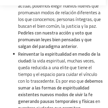
actual, podemos elegir nuevos líderes que
Create profiles to personalise content
promuevan modos de relación diferentes a
los que conocemos; personas íntegras, que
Use profiles to select personalised content
buscan el bien común, la justicia y la paz.
Pedirles con nuestra acción y voto que
Measure advertising performance
promuevan leyes bien pensadas y que
salgan del paradigma anterior
.
Measure content performance
Reinventar la espiritualidad en medio de la
ciudad:
la vida espiritual, muchas veces,
Understand audiences through statistics or combinations
of data from different sources
queda reducida a una elite que tiene el
tiempo y el espacio para cuidar el vínculo
Develop and improve services
con lo trascedente. Es por eso que
debemos
sumar a las formas de espiritualidad
Use limited data to select content
existentes nuevos modos de vivir la fe
generando pausas temporales y físicas
en
IAB Special Features: